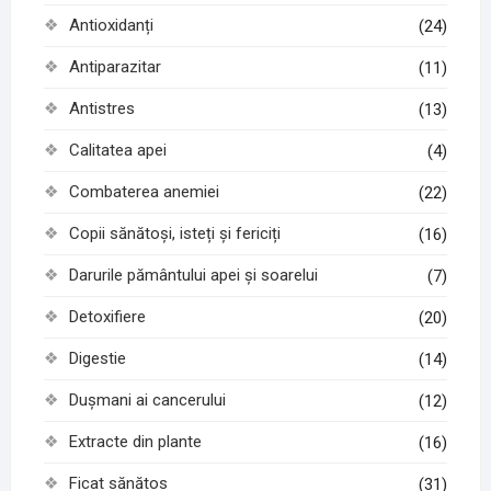
Antioxidanți
(24)
Antiparazitar
(11)
Antistres
(13)
Calitatea apei
(4)
Combaterea anemiei
(22)
Copii sănătoși, isteți și fericiți
(16)
Darurile pământului apei și soarelui
(7)
Detoxifiere
(20)
Digestie
(14)
Dușmani ai cancerului
(12)
Extracte din plante
(16)
Ficat sănătos
(31)