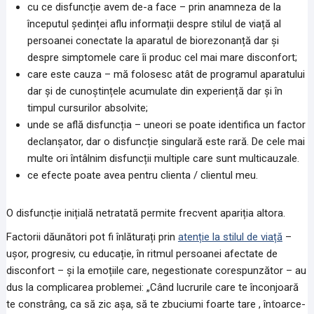
cu ce disfuncție avem de-a face – prin anamneza de la
începutul ședinței aflu informații despre stilul de viață al
persoanei conectate la aparatul de biorezonanță dar și
despre simptomele care îi produc cel mai mare disconfort;
care este cauza – mă folosesc atât de programul aparatului
dar și de cunoștințele acumulate din experiență dar și în
timpul cursurilor absolvite;
unde se află disfuncția – uneori se poate identifica un factor
declanșator, dar o disfuncție singulară este rară. De cele mai
multe ori întâlnim disfuncții multiple care sunt multicauzale.
ce efecte poate avea pentru clienta / clientul meu.
O disfuncție inițială netratată permite frecvent apariția altora.
Factorii dăunători pot fi înlăturați prin
atenție la stilul de viață
–
ușor, progresiv, cu educație, în ritmul persoanei afectate de
disconfort – și la emoțiile care, negestionate corespunzător – au
dus la complicarea problemei: „Când lucrurile care te înconjoară
te constrâng, ca să zic așa, să te zbuciumi foarte tare , întoarce-