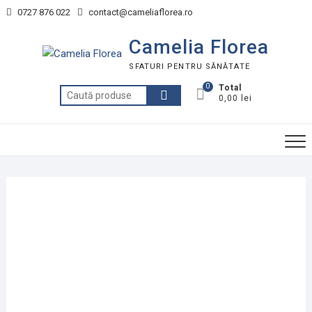
Skip
0727 876 022
contact@cameliaflorea.ro
to
content
Camelia Florea
SFATURI PENTRU SĂNĂTATE
0
Total
Caută
0,00 lei
după: