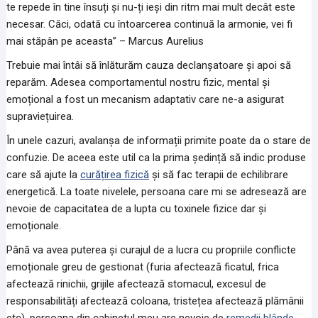
te repede în tine însuți și nu-ți ieși din ritm mai mult decât este
necesar. Căci, odată cu întoarcerea continuă la armonie, vei fi
mai stăpân pe aceasta” – Marcus Aurelius
Trebuie mai întâi să înlăturăm cauza declanșatoare și apoi să
reparăm. Adesea comportamentul nostru fizic, mental și
emoțional a fost un mecanism adaptativ care ne-a asigurat
supraviețuirea.
În unele cazuri, avalanșa de informații primite poate da o stare de
confuzie. De aceea este util ca la prima ședință să indic produse
care să ajute la
curățirea fizică
și să fac terapii de echilibrare
energetică. La toate nivelele, persoana care mi se adresează are
nevoie de capacitatea de a lupta cu toxinele fizice dar și
emoționale.
Până va avea puterea și curajul de a lucra cu propriile conflicte
emoționale greu de gestionat (furia afectează ficatul, frica
afectează rinichii, grijile afectează stomacul, excesul de
responsabilități afectează coloana, tristețea afectează plămânii