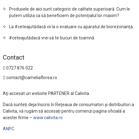
Produsele de aici sunt categoric de calitate superioară. Cum le
putem utiliza ca să beneficiem de potențialul lor maxim?
La #ceteajutădacă vii la o evaluare cu aparatul de biorezonanță
#ceteajutădacă vrei să te bucuri de toamnă
Contact
0727 876 022
contact@cameliaflorea.ro
Aţi accesat un website PARTENER al Calivita.
Dacă sunteți deja înscris în Reţeaua de consumatori și distribuitori a
Calivita, vă rugăm să accesați pentru comenzi pagina oficială a
acestei firme –
www.calivita.ro
ANPC