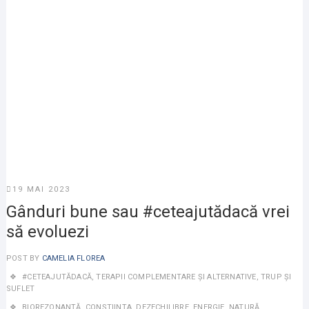
19 MAI 2023
Gânduri bune sau #ceteajutădacă vrei
să evoluezi
POST BY
CAMELIA FLOREA
#CETEAJUTĂDACĂ
,
TERAPII COMPLEMENTARE ȘI ALTERNATIVE
,
TRUP ȘI
SUFLET
BIOREZONANȚĂ
,
CONŞTIINŢA
,
DEZECHILIBRE
,
ENERGIE
,
NATURĂ
,