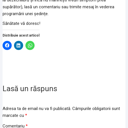
la dezechilibru și încă nu manifești vreun simptom prea
supărător), lasă un comentariu sau trimite mesaj în vederea
programării unei ședințe.
Sănătate vă doresc!
Distribuie acest articol
D
D
D
ă
ă
ă
c
c
c
l
l
l
i
i
i
c
c
c
p
p
p
e
e
e
n
n
n
t
t
t
r
r
r
u
u
u
Lasă un răspuns
a
a
p
p
p
a
a
a
r
r
r
t
t
t
a
a
a
j
Adresa ta de email nu va fi publicată.
Câmpurile obligatorii sunt
j
j
a
a
a
r
marcate cu
*
p
p
e
e
e
p
Comentariu
*
F
L
e