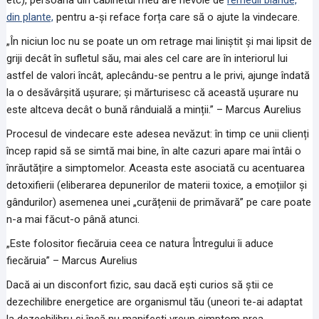
etc), persoana din cabinetul meu are nevoie de
remedii blânde,
din plante,
pentru a-și reface forța care să o ajute la vindecare.
„În niciun loc nu se poate un om retrage mai liniștit și mai lipsit de
griji decât în sufletul său, mai ales cel care are în interiorul lui
astfel de valori încât, aplecându-se pentru a le privi, ajunge îndată
la o desăvârșită ușurare; și mărturisesc că această ușurare nu
este altceva decât o bună rânduială a minții.” – Marcus Aurelius
Procesul de vindecare este adesea nevăzut: în timp ce unii clienți
încep rapid să se simtă mai bine, în alte cazuri apare mai întâi o
înrăutățire a simptomelor. Aceasta este asociată cu acentuarea
detoxifierii (eliberarea depunerilor de materii toxice, a emoțiilor și
gândurilor) asemenea unei „curățenii de primăvară” pe care poate
n-a mai făcut-o până atunci.
„Este folositor fiecăruia ceea ce natura Întregului îi aduce
fiecăruia” – Marcus Aurelius
Dacă ai un disconfort fizic, sau dacă ești curios să știi ce
dezechilibre energetice are organismul tău (uneori te-ai adaptat