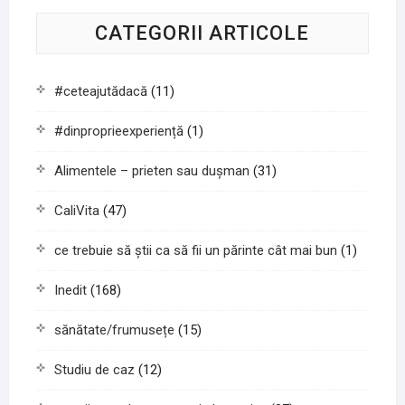
CATEGORII ARTICOLE
#ceteajutădacă
(11)
#dinproprieexperiență
(1)
Alimentele – prieten sau duşman
(31)
CaliVita
(47)
ce trebuie să știi ca să fii un părinte cât mai bun
(1)
Inedit
(168)
sănătate/frumusețe
(15)
Studiu de caz
(12)