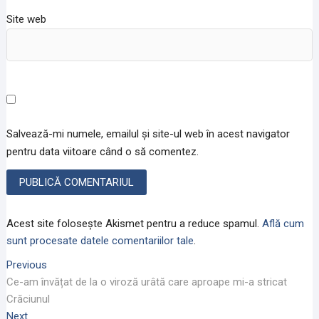
o
o
n
u
u
o
ă
ă
u
Site web
)
)
ă
)
Salvează-mi numele, emailul și site-ul web în acest navigator
pentru data viitoare când o să comentez.
Acest site folosește Akismet pentru a reduce spamul.
Află cum
sunt procesate datele comentariilor tale
.
Navigare
Previous
Previous
post:
Ce-am învățat de la o viroză urâtă care aproape mi-a stricat
în
Crăciunul
articole
Next
Next