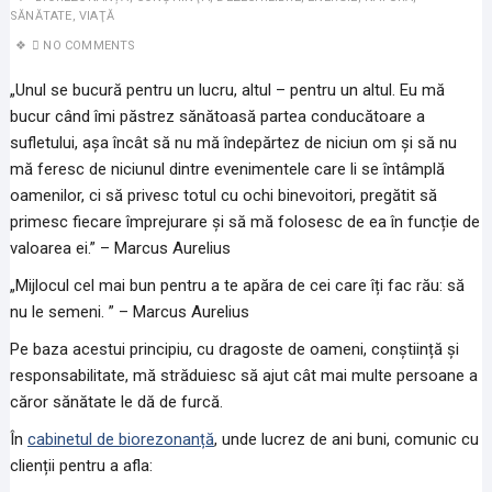
SĂNĂTATE
,
VIAŢĂ
NO COMMENTS
„Unul se bucură pentru un lucru, altul – pentru un altul. Eu mă
bucur când îmi păstrez sănătoasă partea conducătoare a
sufletului, așa încât să nu mă îndepărtez de niciun om și să nu
mă feresc de niciunul dintre evenimentele care li se întâmplă
oamenilor, ci să privesc totul cu ochi binevoitori, pregătit să
primesc fiecare împrejurare și să mă folosesc de ea în funcție de
valoarea ei.” – Marcus Aurelius
„Mijlocul cel mai bun pentru a te apăra de cei care îți fac rău: să
nu le semeni. ” – Marcus Aurelius
Pe baza acestui principiu, cu dragoste de oameni, conștiință și
responsabilitate, mă străduiesc să ajut cât mai multe persoane a
căror sănătate le dă de furcă.
În
cabinetul de biorezonanță
, unde lucrez de ani buni, comunic cu
clienții pentru a afla: