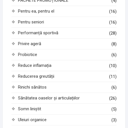
PACHETE PROMOȚIONALE
(4)
Pentru ea, pentru el
(16)
Pentru seniori
(16)
Performanță sportivă
(28)
Privire ageră
(8)
Probiotice
(6)
Reduce inflamația
(10)
Reducerea greutății
(11)
Rinichi sănătos
(6)
Sănătatea oaselor și articulațiilor
(26)
Somn liniștit
(5)
Uleiuri organice
(3)