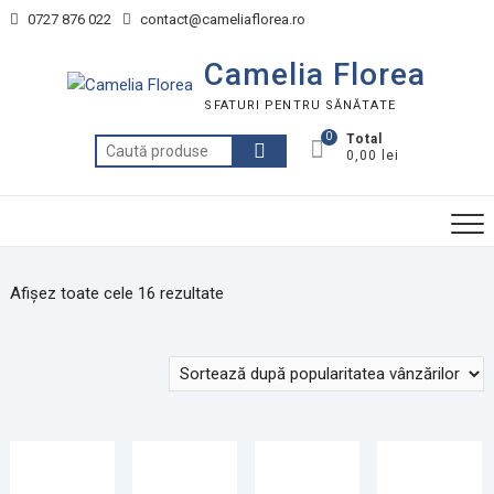
Skip
0727 876 022
contact@cameliaflorea.ro
to
content
Camelia Florea
SFATURI PENTRU SĂNĂTATE
0
Total
Caută
0,00 lei
după:
Afișez toate cele 16 rezultate