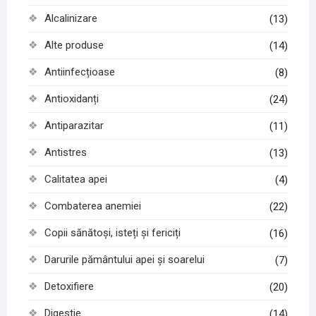
Alcalinizare
(13)
Alte produse
(14)
Antiinfecțioase
(8)
Antioxidanți
(24)
Antiparazitar
(11)
Antistres
(13)
Calitatea apei
(4)
Combaterea anemiei
(22)
Copii sănătoși, isteți și fericiți
(16)
Darurile pământului apei și soarelui
(7)
Detoxifiere
(20)
Digestie
(14)