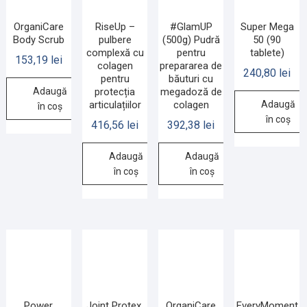
OrganiCare
RiseUp –
#GlamUP
Super Mega
Body Scrub
pulbere
(500g) Pudră
50 (90
complexă cu
pentru
tablete)
153,19
lei
colagen
prepararea de
240,80
lei
pentru
băuturi cu
Adaugă
protecția
megadoză de
articulațiilor
colagen
Adaugă
în coș
în coș
416,56
lei
392,38
lei
Adaugă
Adaugă
în coș
în coș
Power
Joint Protex,
OrganiCare
EveryMoment