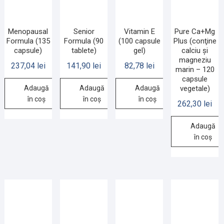
Menopausal
Senior
Vitamin E
Pure Ca+Mg
Formula (135
Formula (90
(100 capsule
Plus (conţine
capsule)
tablete)
gel)
calciu şi
magneziu
237,04
lei
141,90
lei
82,78
lei
marin – 120
capsule
Adaugă
Adaugă
Adaugă
vegetale)
în coș
în coș
în coș
262,30
lei
Adaugă
în coș