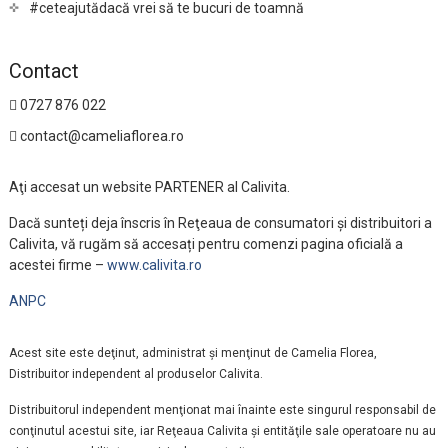
#ceteajutădacă vrei să te bucuri de toamnă
Contact
0727 876 022
contact@cameliaflorea.ro
Aţi accesat un website PARTENER al Calivita.
Dacă sunteți deja înscris în Reţeaua de consumatori și distribuitori a
Calivita, vă rugăm să accesați pentru comenzi pagina oficială a
acestei firme –
www.calivita.ro
ANPC
Acest site este deţinut, administrat şi menţinut de Camelia Florea,
Distribuitor independent al produselor Calivita.
Distribuitorul independent menţionat mai înainte este singurul responsabil de
conţinutul acestui site, iar Reţeaua Calivita şi entităţile sale operatoare nu au