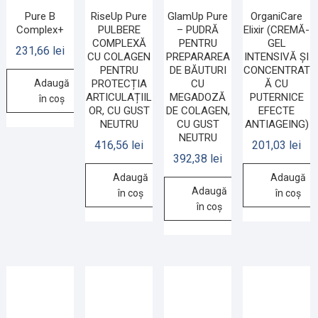
Pure B
RiseUp Pure
GlamUp Pure
OrganiCare
Complex+
PULBERE
– PUDRĂ
Elixir (CREMĂ-
COMPLEXĂ
PENTRU
GEL
231,66
lei
CU COLAGEN
PREPARAREA
INTENSIVĂ ȘI
PENTRU
DE BĂUTURI
CONCENTRAT
Adaugă
PROTECȚIA
CU
Ă CU
ARTICULAȚIIL
MEGADOZĂ
PUTERNICE
în coș
OR, CU GUST
DE COLAGEN,
EFECTE
NEUTRU
CU GUST
ANTIAGEING)
NEUTRU
416,56
lei
201,03
lei
392,38
lei
Adaugă
Adaugă
Adaugă
în coș
în coș
în coș