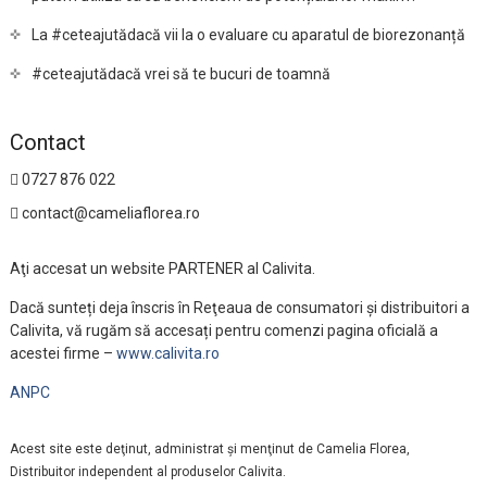
La #ceteajutădacă vii la o evaluare cu aparatul de biorezonanță
#ceteajutădacă vrei să te bucuri de toamnă
Contact
0727 876 022
contact@cameliaflorea.ro
Aţi accesat un website PARTENER al Calivita.
Dacă sunteți deja înscris în Reţeaua de consumatori și distribuitori a
Calivita, vă rugăm să accesați pentru comenzi pagina oficială a
acestei firme –
www.calivita.ro
ANPC
Acest site este deţinut, administrat şi menţinut de Camelia Florea,
Distribuitor independent al produselor Calivita.