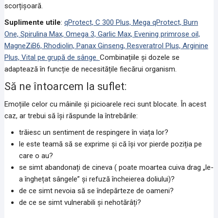
scorțișoară.
Suplimente utile
:
qProtect, C 300 Plus, Mega qProtect, Burn
One, Spirulina Max, Omega 3, Garlic Max, Evening primrose oil,
MagneZiB6, Rhodiolin, Panax Ginseng, Resveratrol Plus, Arginine
Plus, Vital pe grupă de sânge.
Combinațiile și dozele se
adaptează în funcție de necesitățile fiecărui organism.
Să ne întoarcem la suflet:
Emoțiile celor cu mâinile și picioarele reci sunt blocate. În acest
caz, ar trebui să își răspunde la întrebările:
trăiesc un sentiment de respingere în viața lor?
le este teamă să se exprime și că își vor pierde poziția pe
care o au?
se simt abandonați de cineva ( poate moartea cuiva drag „le-
a înghețat sângele” și refuză încheierea doliului)?
de ce simt nevoia să se îndepărteze de oameni?
de ce se simt vulnerabili și nehotărâți?