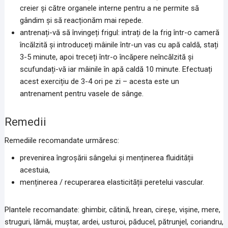
creier și către organele interne pentru a ne permite să
gândim și să reacționăm mai repede.
antrenați-vă să învingeți frigul: intrați de la frig într-o cameră
încălzită și introduceți mâinile într-un vas cu apă caldă, stați
3-5 minute, apoi treceți într-o încăpere neîncălzită și
scufundați-vă iar mâinile în apă caldă 10 minute. Efectuați
acest exercițiu de 3-4 ori pe zi – acesta este un
antrenament pentru vasele de sânge.
Remedii
Remediile recomandate urmăresc:
prevenirea îngroșării sângelui și menținerea fluidității
acestuia,
menținerea / recuperarea elasticității peretelui vascular.
Plantele recomandate: ghimbir, cătină, hrean, cireșe, vișine, mere,
struguri, lămâi, muștar, ardei, usturoi, păducel, pătrunjel, coriandru,