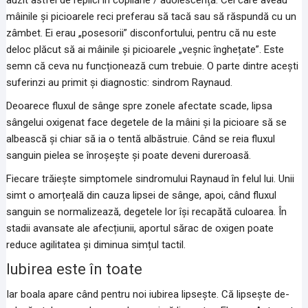
auzit astfel de replici în copilărie / adolescență. Cei care aveau
mâinile și picioarele reci preferau să tacă sau să răspundă cu un
zâmbet. Ei erau „posesorii” disconfortului, pentru că nu este
deloc plăcut să ai mâinile și picioarele „veșnic înghețate”. Este
semn că ceva nu funcționează cum trebuie. O parte dintre acești
suferinzi au primit și diagnostic: sindrom Raynaud.
Deoarece fluxul de sânge spre zonele afectate scade, lipsa
sângelui oxigenat face degetele de la mâini și la picioare să se
albească și chiar să ia o tentă albăstruie. Când se reia fluxul
sanguin pielea se înroșește și poate deveni dureroasă.
Fiecare trăiește simptomele sindromului Raynaud în felul lui. Unii
simt o amorțeală din cauza lipsei de sânge, apoi, când fluxul
sanguin se normalizează, degetele lor își recapătă culoarea. În
stadii avansate ale afecțiunii, aportul sărac de oxigen poate
reduce agilitatea și diminua simțul tactil.
Iubirea este în toate
Iar boala apare când pentru noi iubirea lipsește. Că lipsește de-