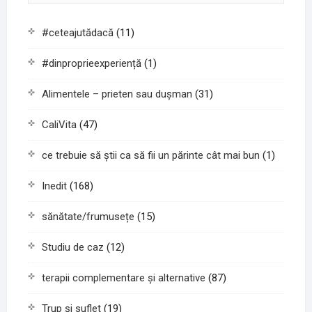
#ceteajutădacă
(11)
#dinproprieexperiență
(1)
Alimentele – prieten sau duşman
(31)
CaliVita
(47)
ce trebuie să știi ca să fii un părinte cât mai bun
(1)
Inedit
(168)
sănătate/frumusețe
(15)
Studiu de caz
(12)
terapii complementare și alternative
(87)
Trup și suflet
(19)