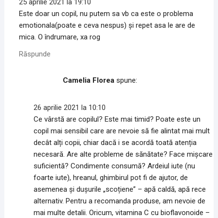
e
e
r
25 aprilie 2021 la 19:10
a
a
e
Este doar un copil, nu putem sa vb ca este o problema
s
s
a
t
t
s
emotionala(poate e ceva nespus) și repet asa le are de
r
r
t
ă
ă
r
mica. O îndrumare, xa rog
n
n
ă
o
o
n
u
u
o
Răspunde
ă
ă
u
)
)
ă
)
Camelia Florea
spune:
26 aprilie 2021 la 10:10
Ce vârstă are copilul? Este mai timid? Poate este un
copil mai sensibil care are nevoie să fie alintat mai mult
decât alți copii, chiar dacă i se acordă toată atenția
necesară. Are alte probleme de sănătate? Face mișcare
suficientă? Condimente consumă? Ardeiul iute (nu
foarte iute), hreanul, ghimbirul pot fi de ajutor, de
asemenea și dușurile „scoțiene” – apă caldă, apă rece
alternativ. Pentru a recomanda produse, am nevoie de
mai multe detalii. Oricum, vitamina C cu bioflavonoide –