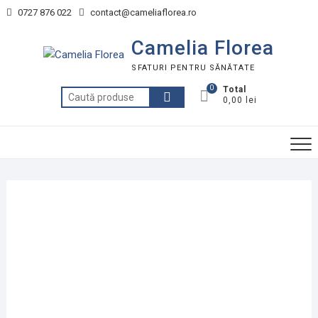
Skip
0727 876 022
contact@cameliaflorea.ro
to
content
Camelia Florea
SFATURI PENTRU SĂNĂTATE
0
Total
Caută
0,00 lei
după: