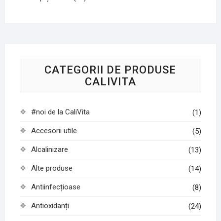
CATEGORII DE PRODUSE
CALIVITA
#noi de la CaliVita
(1)
Accesorii utile
(5)
Alcalinizare
(13)
Alte produse
(14)
Antiinfecțioase
(8)
Antioxidanți
(24)