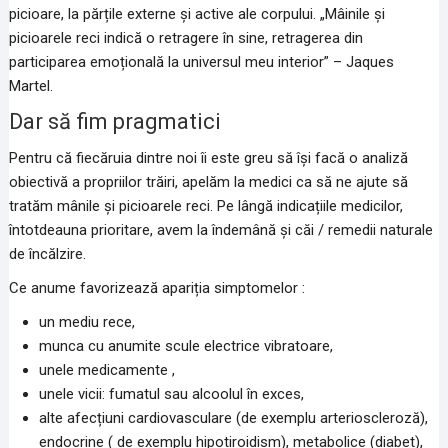
picioare, la părțile externe și active ale corpului. „Mâinile și
picioarele reci indică o retragere în sine, retragerea din
participarea emoțională la universul meu interior” – Jaques
Martel.
Dar să fim pragmatici
Pentru că fiecăruia dintre noi îi este greu să își facă o analiză
obiectivă a propriilor trăiri, apelăm la medici ca să ne ajute să
tratăm mânile și picioarele reci. Pe lângă indicațiile medicilor,
întotdeauna prioritare, avem la îndemână și căi / remedii naturale
de încălzire.
Ce anume favorizează apariția simptomelor :
un mediu rece,
munca cu anumite scule electrice vibratoare,
unele medicamente ,
unele vicii: fumatul sau alcoolul în exces,
alte afecțiuni cardiovasculare (de exemplu arterioscleroză),
endocrine ( de exemplu hipotiroidism), metabolice (diabet),