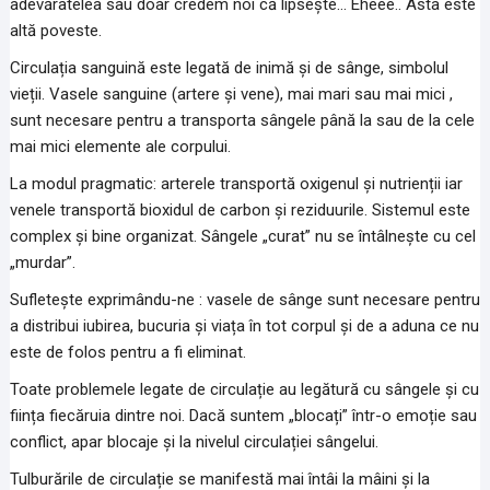
adevăratelea sau doar credem noi că lipsește… Eheee.. Asta este
altă poveste.
Circulația sanguină este legată de inimă și de sânge, simbolul
vieții. Vasele sanguine (artere și vene), mai mari sau mai mici ,
sunt necesare pentru a transporta sângele până la sau de la cele
mai mici elemente ale corpului.
La modul pragmatic: arterele transportă oxigenul și nutrienții iar
venele transportă bioxidul de carbon și reziduurile. Sistemul este
complex și bine organizat. Sângele „curat” nu se întâlnește cu cel
„murdar”.
Sufletește exprimându-ne : vasele de sânge sunt necesare pentru
a distribui iubirea, bucuria și viața în tot corpul și de a aduna ce nu
este de folos pentru a fi eliminat.
Toate problemele legate de circulație au legătură cu sângele și cu
ființa fiecăruia dintre noi. Dacă suntem „blocați” într-o emoție sau
conflict, apar blocaje și la nivelul circulației sângelui.
Tulburările de circulație se manifestă mai întâi la mâini și la