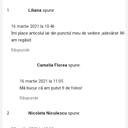
t
t
a
a
a
j
Liliana
spune:
j
j
a
a
a
r
p
p
e
e
e
p
F
L
e
16 martie 2021 la 10:46
a
i
W
c
n
h
Îmi place articolul iar din punctul meu de vedere ,adevărat. M-
e
k
a
am regăsit.
b
e
t
o
d
s
o
I
A
Răspunde
k
n
p
(
(
p
S
S
(
e
e
S
Camelia Florea
spune:
d
d
e
e
e
d
s
s
e
c
c
s
h
h
c
16 martie 2021 la 11:05
i
i
h
Mă bucur că am putut fi de folos!
d
d
i
e
e
d
î
î
e
Răspunde
n
n
î
t
t
n
r
r
t
-
-
r
Nicoleta Niculescu
spune:
o
o
-
f
f
o
e
e
f
r
r
e