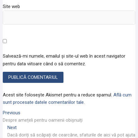
Site web
Salvează-mi numele, emailul și site-ul web în acest navigator
pentru data viitoare când o să comentez.
Acest site folosește Akismet pentru a reduce spamul.
Află cum
sunt procesate datele comentariilor tale
.
Navigare
Previous
Previous
post:
Despre amețeli pentru oamenii obișnuiți
în
Next
Next
articole
post:
Dacă doriți să scăpați de cearcăne, sfaturile de aici vă pot ajuta