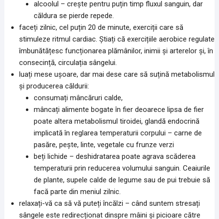
alcoolul – crește pentru puțin timp fluxul sanguin, dar
căldura se pierde repede.
faceți zilnic, cel puțin 20 de minute, exerciții care să
stimuleze ritmul cardiac. Știați că exercițiile aerobice regulate
îmbunătățesc funcționarea plămânilor, inimii și arterelor și, în
consecință, circulația sângelui.
luați mese ușoare, dar mai dese care să suțină metabolismul
și producerea căldurii:
consumați mâncăruri calde,
mâncați alimente bogate în fier deoarece lipsa de fier
poate altera metabolismul tiroidei, glandă endocrină
implicată în reglarea temperaturii corpului – carne de
pasăre, pește, linte, vegetale cu frunze verzi
beți lichide – deshidratarea poate agrava scăderea
temperaturii prin reducerea volumului sanguin. Ceaiurile
de plante, supele calde de legume sau de pui trebuie să
facă parte din meniul zilnic.
relaxați-vă ca să vă puteți încălzi – când suntem stresați
sângele este redirecționat dinspre mâini și picioare către