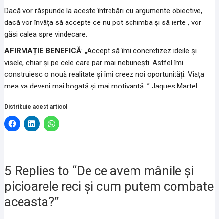
Dacă vor răspunde la aceste întrebări cu argumente obiective,
dacă vor învăța să accepte ce nu pot schimba și să ierte , vor
găsi calea spre vindecare.
AFIRMAȚIE BENEFICĂ
: „Accept să îmi concretizez ideile și
visele, chiar și pe cele care par mai nebunești. Astfel îmi
construiesc o nouă realitate și îmi creez noi oportunități. Viața
mea va deveni mai bogată și mai motivantă. ” Jaques Martel
Distribuie acest articol
D
D
D
ă
ă
ă
c
c
c
l
l
l
i
i
i
c
c
c
p
p
p
e
e
e
5 Replies to “De ce avem mânile și
n
n
n
t
t
t
picioarele reci și cum putem combate
r
r
r
u
u
u
a
a
p
aceasta?”
p
p
a
a
a
r
r
r
t