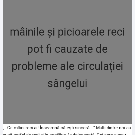
mâinile și picioarele reci
pot fi cauzate de
probleme ale circulației
sângelui
„- Ce mâini reci ai! Înseamnă că ești sinceră… ” Mulți dintre noi au