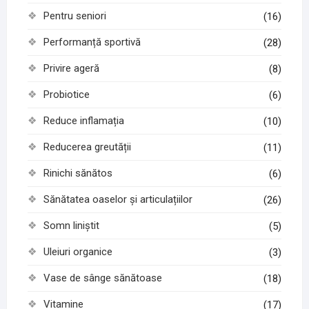
Pentru seniori
(16)
Performanță sportivă
(28)
Privire ageră
(8)
Probiotice
(6)
Reduce inflamația
(10)
Reducerea greutății
(11)
Rinichi sănătos
(6)
Sănătatea oaselor și articulațiilor
(26)
Somn liniștit
(5)
Uleiuri organice
(3)
Vase de sânge sănătoase
(18)
Vitamine
(17)