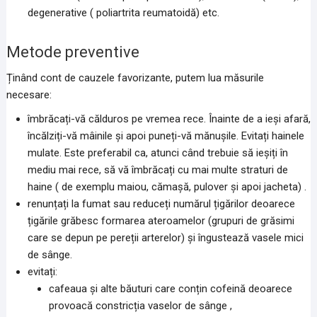
degenerative ( poliartrita reumatoidă) etc.
Metode preventive
Ținând cont de cauzele favorizante, putem lua măsurile
necesare:
îmbrăcați-vă călduros pe vremea rece. Înainte de a ieși afară,
încălziți-vă mâinile și apoi puneți-vă mănușile. Evitați hainele
mulate. Este preferabil ca, atunci când trebuie să ieșiți în
mediu mai rece, să vă îmbrăcați cu mai multe straturi de
haine ( de exemplu maiou, cămașă, pulover și apoi jacheta) .
renunțați la fumat sau reduceți numărul țigărilor deoarece
țigările grăbesc formarea ateroamelor (grupuri de grăsimi
care se depun pe pereții arterelor) și îngustează vasele mici
de sânge.
evitați:
cafeaua și alte băuturi care conțin cofeină deoarece
provoacă constricția vaselor de sânge ,