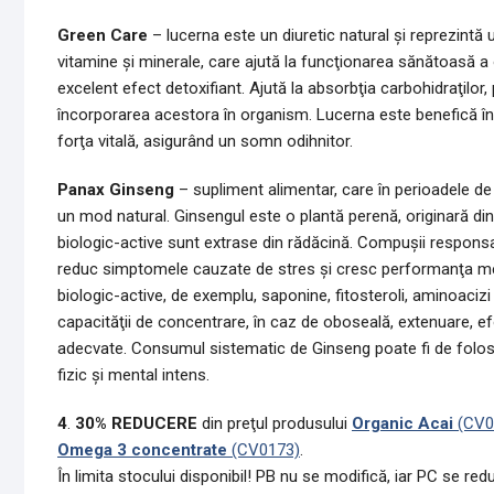
Green Care
– lucerna este un diuretic natural şi reprezintă 
vitamine şi minerale, care ajută la funcţionarea sănătoasă a o
excelent efect detoxifiant. Ajută la absorbţia carbohidraţilor, 
încorporarea acestora în organism. Lucerna este benefică în 
forţa vitală, asigurând un somn odihnitor.
Panax Ginseng
– supliment alimentar, care în perioadele de ef
un mod natural. Ginsengul este o plantă perenă, originară din
biologic-active sunt extrase din rădăcină. Compuşii responsa
reduc simptomele cauzate de stres şi cresc performanţa men
biologic-active, de exemplu, saponine, fitosteroli, aminoaciz
capacităţii de concentrare, în caz de oboseală, extenuare, ef
adecvate. Consumul sistematic de Ginseng poate fi de folos tu
fizic şi mental intens.
4
.
30% REDUCERE
din preţul produsului
Organic Acai
(CV0
Omega 3 concentrate
(CV0173)
.
În limita stocului disponibil! PB nu se modifică, iar PC se re