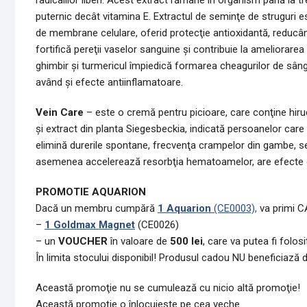
radicalilor liberi. Acest extract rămâne în organism până la tr
puternic decât vitamina E. Extractul de seminţe de struguri est
de membrane celulare, oferid protecţie antioxidantă, reducâ
fortifică pereţii vaselor sanguine şi contribuie la ameliorar
ghimbir şi turmericul împiedică formarea cheagurilor de sâng
având şi efecte antiinflamatoare.
Vein Care
– este o cremă pentru picioare, care conţine hirud
şi extract din planta Siegesbeckia, indicată persoanelor care 
elimină durerile spontane, frecvenţa crampelor din gambe, sen
asemenea accelerează resorbţia hematoamelor, are efecte co
PROMOTIE AQUARION
Dacă un membru cumpără
1 Aquarion
(CE0003),
va primi C
–
1 Goldmax Magnet
(CE0026)
– un
VOUCHER
în valoare de
500 lei
, care va putea fi folo
În limita stocului disponibil! Produsul cadou NU beneficiază 
Această promoţie nu se cumulează cu nicio altă promoţie!
Această promoţie o înlocuieşte pe cea veche.