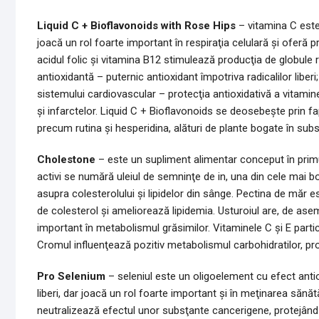
Liquid C + Bioflavonoids with Rose Hips
– vitamina C este
joacă un rol foarte important în respiraţia celulară şi oferă pr
acidul folic şi vitamina B12 stimulează producţia de globule ro
antioxidantă – puternic antioxidant împotriva radicalilor liber
sistemului cardiovascular – protecţia antioxidativă a vitamin
şi infarctelor. Liquid C + Bioflavonoids se deosebeşte prin fa
precum rutina şi hesperidina, alături de plante bogate în sub
Cholestone
– este un supliment alimentar conceput în primu
activi se numără uleiul de semninţe de in, una din cele mai 
asupra colesterolului şi lipidelor din sânge. Pectina de măr es
de colesterol şi ameliorează lipidemia. Usturoiul are, de ase
important în metabolismul grăsimilor. Vitaminele C şi E particip
Cromul influenţează pozitiv metabolismul carbohidratilor, prot
Pro Selenium
– seleniul este un oligoelement cu efect antio
liberi, dar joacă un rol foarte important şi în meţinarea sănătă
neutralizează efectul unor subsţante cancerigene, protejând 