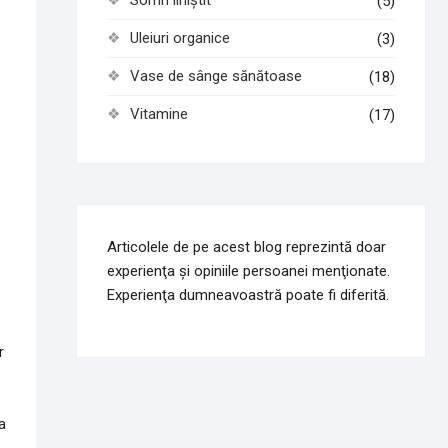
Somn liniștit
(5)
Uleiuri organice
(3)
Vase de sânge sănătoase
(18)
Vitamine
(17)
Articolele de pe acest blog reprezintă doar
experienţa şi opiniile persoanei menţionate.
Experienţa dumneavoastră poate fi diferită.
r
a