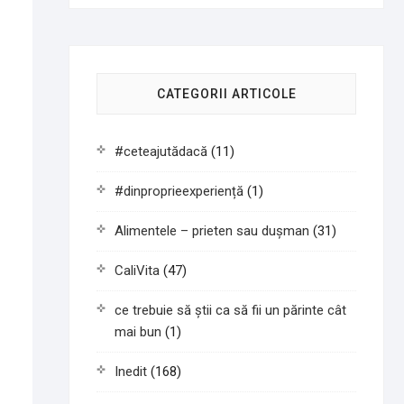
CATEGORII ARTICOLE
#ceteajutădacă
(11)
#dinproprieexperiență
(1)
Alimentele – prieten sau duşman
(31)
CaliVita
(47)
ce trebuie să știi ca să fii un părinte cât
mai bun
(1)
Inedit
(168)