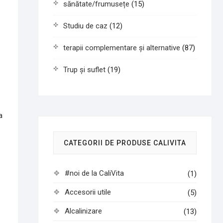
sănătate/frumusețe
(15)
Studiu de caz
(12)
terapii complementare și alternative
(87)
Trup și suflet
(19)
a
CATEGORII DE PRODUSE CALIVITA
#noi de la CaliVita
(1)
Accesorii utile
(5)
Alcalinizare
(13)