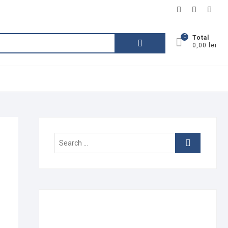
facebook
instagram
linke
0
Caută
Total
0,00 lei
după:
Search
…