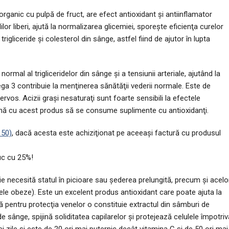
rganic cu pulpă de fruct, are efect antioxidant şi antiinflamator
or liberi, ajută la normalizarea glicemiei, sporeşte eficienţa curelor
igliceride şi colesterol din sânge, astfel fiind de ajutor în lupta
ormal al trigliceridelor din sânge şi a tensiunii arteriale, ajutând la
ega 3 contribuie la menţinerea sănătăţii vederii normale. Este de
os. Acizii graşi nesaturaţi sunt foarte sensibili la efectele
reună cu acest produs să se consume suplimente cu antioxidanţi.
50)
, dacă acesta este achiziţionat pe aceeaşi factură cu produsul
duc cu 25%!
necesită statul în picioare sau şederea prelungită, precum şi acelo
le obeze). Este un excelent produs antioxidant care poate ajuta la
anţă pentru protecţia venelor o constituie extractul din sâmburi de
de sânge, spijină soliditatea capilarelor şi protejează celulele împotriv