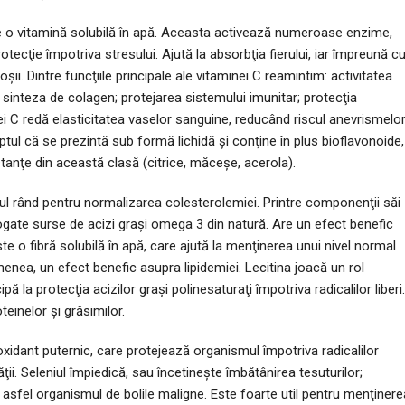
 o vitamină solubilă în apă. Aceasta activează numeroase enzime,
otecţie împotriva stresului. Ajută la absorbţia fierului, iar împreună c
şii. Dintre funcţiile principale ale vitaminei C reamintim: activitatea
i; sinteza de colagen; protejarea sistemului imunitar; protecţia
ei C redă elasticitatea vaselor sanguine, reducând riscul anevrismelo
ptul că se prezintă sub formă lichidă şi conţine în plus bioflavonoide,
stanţe din această clasă (citrice, măceşe, acerola).
l rând pentru normalizarea colesterolemiei. Printre componenţii săi
bogate surse de acizi graşi omega 3 din natură. Are un efect benefic
te o fibră solubilă în apă, care ajută la menţinerea unui nivel normal
menea, un efect benefic asupra lipidemiei. Lecitina joacă un rol
ă la protecţia acizilor graşi polinesaturaţi împotriva radicalilor liberi.
einelor şi grăsimilor.
xidant puternic, care protejează organismul împotriva radicalilor
ţii. Seleniul împiedică, sau încetineşte îmbătânirea tesuturilor;
asfel organismul de bolile maligne. Este foarte util pentru menţinere