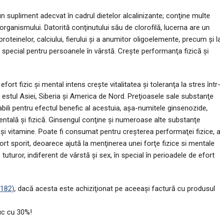
un supliment adecvat în cadrul dietelor alcalinizante; conţine multe
rganismului. Datorită conţinutului său de clorofilă, lucerna are un
proteinelor, calciului, fierului şi a anumitor oligoelemente, precum şi l
special pentru persoanele în vârstă. Creşte performanţa fizică şi
ort fizic şi mental intens creşte vitalitatea şi toleranţa la stres într
 estul Asiei, Siberia şi America de Nord. Preţioasele sale substanţe
bili pentru efectul benefic al acestuia, aşa-numitele ginsenozide,
tală şi fizică. Ginsengul conţine şi numeroase alte substanţe
i şi vitamine. Poate fi consumat pentru creşterea performaţei fizice, 
ort sporit, deoarece ajută la menţinerea unei forţe fizice si mentale
turor, indiferent de vârstă şi sex, în special în perioadele de efort
182)
, dacă acesta este achiziţionat pe aceeaşi factură cu produsul
duc cu 30%!