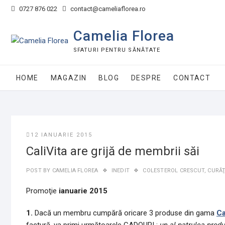
Skip
0727 876 022
contact@cameliaflorea.ro
to
content
Camelia Florea
SFATURI PENTRU SĂNĂTATE
HOME
MAGAZIN
BLOG
DESPRE
CONTACT
12 IANUARIE 2015
CaliVita are grijă de membrii săi
POST BY
CAMELIA FLOREA
INEDIT
COLESTEROL CRESCUT
,
CURĂŢ
Promoţie
ianuarie 2015
1.
Dacă un membru cumpără oricare 3 produse din gama
Ca