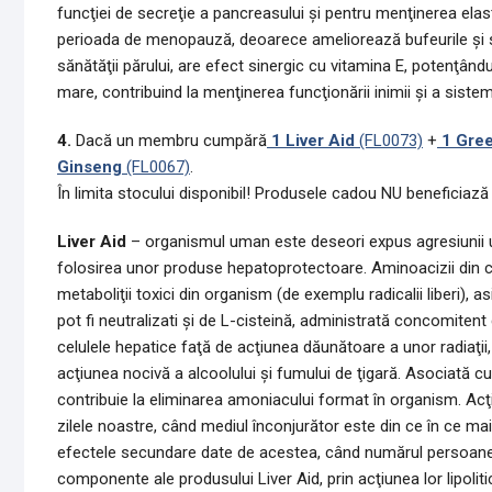
funcţiei de secreţie a pancreasului şi pentru menţinerea elasti
perioada de menopauză, deoarece ameliorează bufeurile şi st
sănătăţii părului, are efect sinergic cu vitamina E, potenţând
mare, contribuind la menţinerea funcţionării inimii şi a sistem
4.
Dacă un membru cumpără
1 Liver Aid
(FL0073)
+
1 Gre
Ginseng
(FL0067)
.
În limita stocului disponibil! Produsele cadou NU beneficiază
Liver Aid
– organismul uman este deseori expus agresiunii uno
folosirea unor produse hepatoprotectoare. Aminoacizii din c
metaboliţii toxici din organism (de exemplu radicalii liberi), a
pot fi neutralizati şi de L-cisteină, administrată concomitent 
celulele hepatice faţă de acţiunea dăunătoare a unor radiaţii, 
acţiunea nocivă a alcoolului şi fumului de ţigară. Asociată cu a
contribuie la eliminarea amoniacului format în organism. Acţi
zilele noastre, când mediul înconjurător este din ce în ce 
efectele secundare date de acestea, când numărul persoanelor
componente ale produsului Liver Aid, prin acţiunea lor lipoli