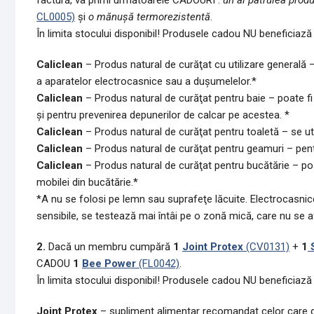
factură, va primi următoarele CADOURI :
un al patrulea prod
CL0005)
şi
o mănuşă termorezistentă
.
În limita stocului disponibil! Produsele cadou NU beneficiază
Caliclean
– Produs natural de curăţat cu utilizare generală – 
a aparatelor electrocasnice sau a duşumelelor.*
Caliclean
– Produs natural de curăţat pentru baie – poate fi 
şi pentru prevenirea depunerilor de calcar pe acestea. *
Caliclean
– Produs natural de curăţat pentru toaletă – se uti
Caliclean
– Produs natural de curăţat pentru geamuri – pentru
Caliclean
– Produs natural de curăţat pentru bucătărie – poat
mobilei din bucătărie.*
*A nu se folosi pe lemn sau suprafeţe lăcuite. Electrocasnicel
sensibile, se testează mai întâi pe o zonă mică, care nu se af
2.
Dacă un membru cumpără
1
Joint Protex
(CV0131)
+
1
S
CADOU
1
Bee Power
(FL0042)
.
În limita stocului disponibil! Produsele cadou NU beneficiază
Joint Protex
– supliment alimentar recomandat celor care dore