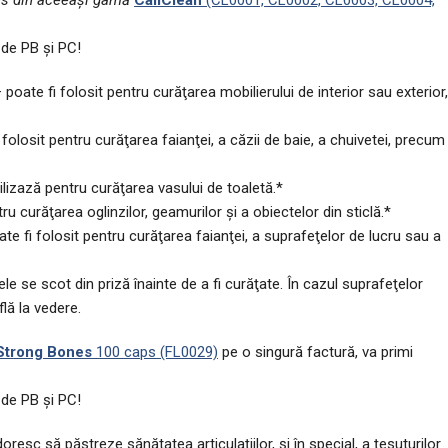
us din aceeași gamă
CaliClean
(CL0001, CL0002, CL0003, CL0004,
 de PB şi PC!
poate fi folosit pentru curăţarea mobilierului de interior sau exterior,
folosit pentru curăţarea faianţei, a căzii de baie, a chuivetei, precum
lizază pentru curăţarea vasului de toaletă.*
 curăţarea oglinzilor, geamurilor şi a obiectelor din sticlă.*
e fi folosit pentru curăţarea faianţei, a suprafeţelor de lucru sau a
e se scot din priză înainte de a fi curăţate. În cazul suprafeţelor
lă la vedere.
trong Bones
100 caps (FL0029)
pe o singură factură, va primi
 de PB şi PC!
sc să păstreze sănătatea articulaţiilor, şi în special, a ţesuturilor