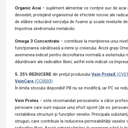
Organic Acai
– supliment alimentar ce conţine suc de acai o
deosebit, protejând organismul de efectele nocive ale radicalil
de slăbire reducând senzaţia de foame şi scade nivelurile de tr
împotriva sindromului metabolic.
Omega 3 Concentrate
– contribuie la menţinerea unui nivel n
funcţionarea sănătoasă a inimii şi creierului. Acizii graşi Om
asemenea indicat pentru dezvoltarea normală a sistemului nerv
dăunătoare ale radicalilor liberi, astfel este indicat ca împ
5. 25% REDUCERE
din preţul produsului
Vein ProteX
(CV01
VeinCare
(CC0003)
.
În limita stocului disponibil! PB nu se modifică, iar PC se re
Vein Protex
– este recomandat persoanelor a căror profesie 
persoane care sunt expuse unui efort sporit (de ex. persoane
restabilirea structurii şi funcţiilor venelor. Principala subst
struguri, care contribuie la reducerea permeabilităţii vaselor 