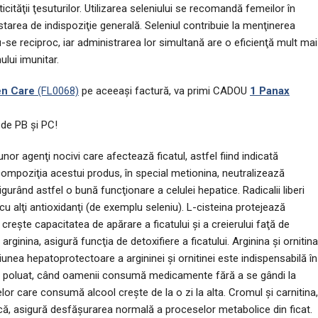
cităţii ţesuturilor. Utilizarea seleniului se recomandă femeilor în
area de indispoziţie generală. Seleniul contribuie la menţinerea
u-se reciproc, iar administrarea lor simultană are o eficienţă mult mai
ului imunitar.
en Care
(FL0068)
pe aceeaşi factură, va primi CADOU
1 Panax
 de PB şi PC!
r agenţi nocivi care afectează ficatul, astfel fiind indicată
ompoziţia acestui produs, în special metionina, neutralizează
sigurând astfel o bună funcţionare a celulei hepatice. Radicalii liberi
cu alţi antioxidanţi (de exemplu seleniu). L-cisteina protejează
creşte capacitatea de apărare a ficatului şi a creierului faţă de
rginina, asigură funcţia de detoxifiere a ficatului. Arginina şi ornitina
unea hepatoprotectoare a argininei şi ornitinei este indispensabilă în
mai poluat, când oamenii consumă medicamente fără a se gândi la
 care consumă alcool creşte de la o zi la alta. Cromul şi carnitina,
tică, asigură desfăşurarea normală a proceselor metabolice din ficat.