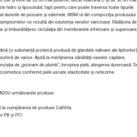
ei zile şi este de 20 ori mai puternic decât vitamina C şi de 50 ori mai
e hidro şi liposolubil, fapt pentru care poate traversa toate tipurile
nd durerile de picioare şi edemele. MSM-ul din compoziţia produsului
ea simptomelor ce rezultă din existenţa venelor varicoase. Rădăcina de
e şi îmbunătăţesc circulaţia din membranele inferioare şi superioare
ină (o substanţă proteică produsă de glandele salivare ale lipitorilor
suferă de varice. Ajută la menţinerea sănătăţii vaselor capilare,
zaţia de „picioare de plumb”, înroşirea pielii, atingerea dureroasă. D
smetice conferind pielii uscate elasticitate şi netezime.
ADOU următoarele produse:
sit la cumpărarea de produse CaliVita.
de PB şi PC!