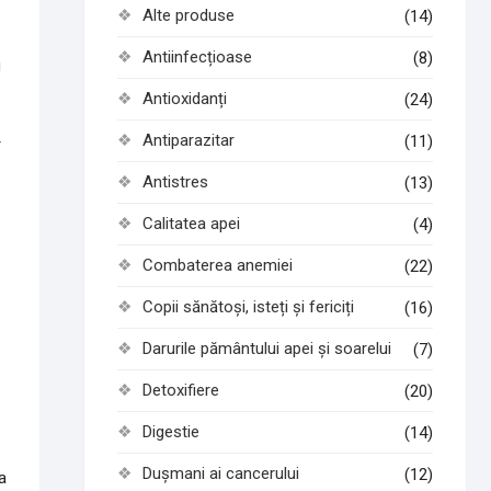
Alte produse
(14)
Antiinfecțioase
(8)
u
Antioxidanți
(24)
Antiparazitar
(11)
r
Antistres
(13)
Calitatea apei
(4)
Combaterea anemiei
(22)
Copii sănătoși, isteți și fericiți
(16)
Darurile pământului apei și soarelui
(7)
Detoxifiere
(20)
Digestie
(14)
Dușmani ai cancerului
(12)
a