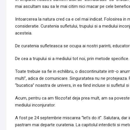
mai ascultam sau sa le mai citim nici macar pe cele benefice
Intoarcerea la natura cred ca e cel mai indicat. Folosirea i
consideratie. Curatenia sufletului, trupului si a mediului incon
acesteia.
De curatenia sufleteasca se ocupa ai nostri parinti, educatori
De cea a trupului si a mediului tot noi, prin metode specifice.
Toate trebuie sa fie in echilibru, o discontinuitate intr-o anu
multi”, adica de comunicare. Singuratatea nu ne protejeaza. 
“bucatica” noastra de univers, in ea fiind incluse si sufletul si
Acum, pentru ca am filozofat deja prea mult, am sa povestesc
mediului inconjurator.
A fost pe 24 septembrie miscarea “let’s do it”. Salutara, dar 
pastram mai departe curatenia. La capitolul interdictii si met