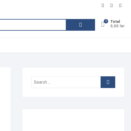
facebook
instagram
linke
0
Caută
Total
0,00 lei
după:
Search
…
e