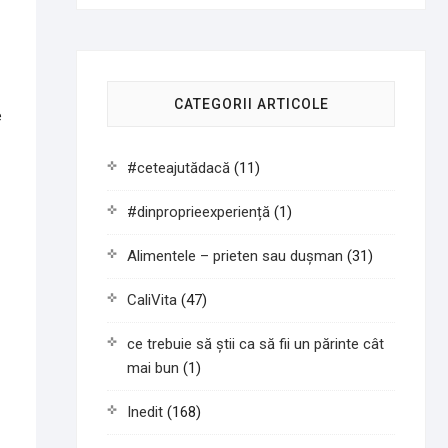
CATEGORII ARTICOLE
e
#ceteajutădacă
(11)
#dinproprieexperiență
(1)
Alimentele – prieten sau duşman
(31)
CaliVita
(47)
ce trebuie să știi ca să fii un părinte cât
mai bun
(1)
Inedit
(168)