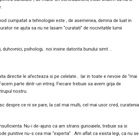
.
n mod cumpatat a tehnologiei este , de asemenea, demna de luat in
jurator ne ajuta sa nu ne lasam “curatati” de nocivitatile lumii
, duhovnici, psihologi, noi insine datorita bunului simt …
mita directie le afecteaza si pe celelate… Iar in toate e nevoie de “mai
Facem parte dintr-un intreg. Fiecare trebuie sa avem grija de
 trupul nostru.
 despre ce ni se pare, la cat mai multi, cel mai usor cred, curatenia
insuficienta. Nu-i de-ajuns ca am strans gunoaiele, trebuie sa si
ode punitive nu-s cea mai “experta” . Am aflat ca exista legi, ca nu se