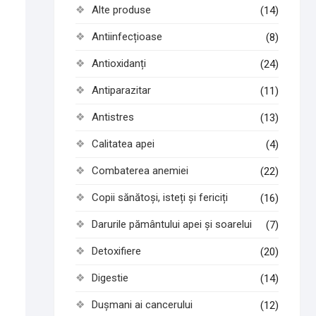
Alte produse
(14)
Antiinfecțioase
(8)
Antioxidanți
(24)
Antiparazitar
(11)
Antistres
(13)
Calitatea apei
(4)
Combaterea anemiei
(22)
Copii sănătoși, isteți și fericiți
(16)
Darurile pământului apei și soarelui
(7)
Detoxifiere
(20)
Digestie
(14)
Dușmani ai cancerului
(12)