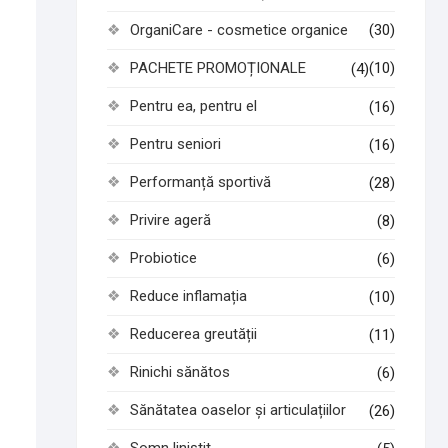
OrganiCare - cosmetice organice
(30)
PACHETE PROMOȚIONALE
(10)
(4)
Pentru ea, pentru el
(16)
Pentru seniori
(16)
Performanță sportivă
(28)
Privire ageră
(8)
Probiotice
(6)
Reduce inflamația
(10)
Reducerea greutății
(11)
Rinichi sănătos
(6)
Sănătatea oaselor și articulațiilor
(26)