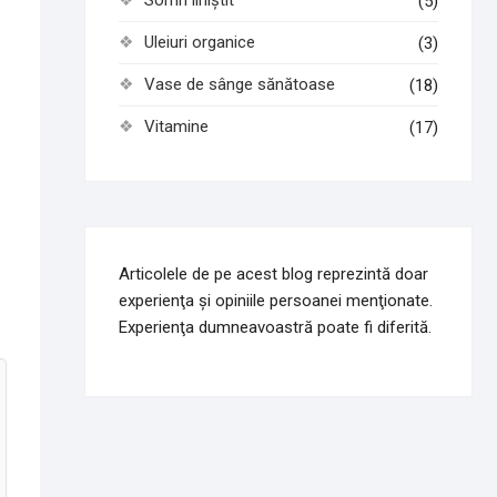
Somn liniștit
(5)
Uleiuri organice
(3)
Vase de sânge sănătoase
(18)
Vitamine
(17)
Articolele de pe acest blog reprezintă doar
experienţa şi opiniile persoanei menţionate.
Experienţa dumneavoastră poate fi diferită.