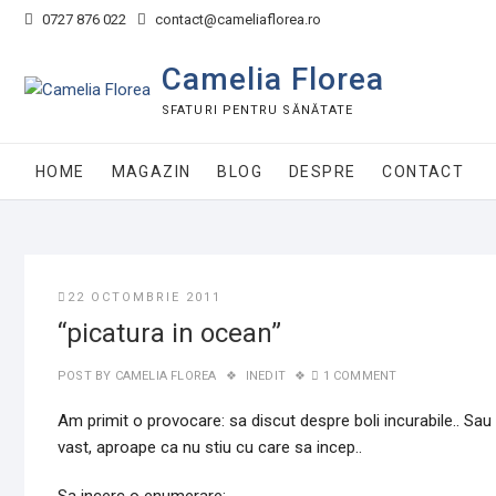
Skip
0727 876 022
contact@cameliaflorea.ro
to
content
Camelia Florea
SFATURI PENTRU SĂNĂTATE
HOME
MAGAZIN
BLOG
DESPRE
CONTACT
22 OCTOMBRIE 2011
“picatura in ocean”
POST BY
CAMELIA FLOREA
INEDIT
1 COMMENT
Am primit o provocare: sa discut despre boli incurabile.. S
vast, aproape ca nu stiu cu care sa incep..