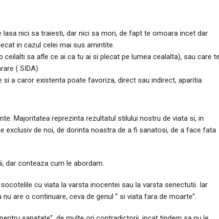
lasa nici sa traiesti, dar nici sa mori, de fapt te omoara incet dar
decat in cazul celei mai sus amintite.
 ceilalti sa afle ce ai ca tu ai si plecat pe lumea cealalta), sau care t
arare ( SIDA)
e si a caror existenta poate favoriza, direct sau indirect, aparitia
. Majoritatea reprezinta rezultatul stilului nostru de viata si, in
e exclusiv de noi, de dorinta noastra de a fi sanatosi, de a face fata
tii, dar conteaza cum le abordam.
ocotelile cu viata la varsta inocentei sau la varsta senectutii. Iar
 nu are o continuare, ceva de genul ” si viata fara de moarte”.
entru sanatate”, de multe ori contradictorii, incat tindem sa nu le