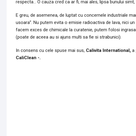
respecta… O cauza cred ca ar fi, mai ales, lipsa bunului simt
E greu, de asemenea, de luptat cu concernele industriale mar
usoara”. Nu putem evita o emisie radioactiva de lava, nici u
facem exces de chimicale la curatenie, putem folosi ingrasa
(poate de aceea au si ajuns multi sa fie si strabunici).
In consens cu cele spuse mai sus,
Calivita International,
a 
CaliClean -.