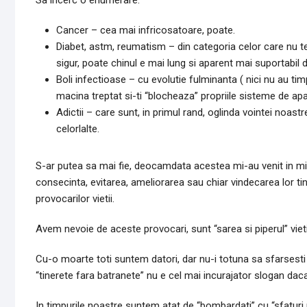
Sa incerc o enumerare:
Cancer – cea mai infricosatoare, poate.
Diabet, astm, reumatism – din categoria celor care nu te 
sigur, poate chinul e mai lung si aparent mai suportabil 
Boli infectioase – cu evolutie fulminanta ( nici nu au timp
macina treptat si-ti “blocheaza” propriile sisteme de ap
Adictii – care sunt, in primul rand, oglinda vointei noastr
celorlalte.
S-ar putea sa mai fie, deocamdata acestea mi-au venit in minte
consecinta, evitarea, ameliorarea sau chiar vindecarea lor tin
provocarilor vietii.
Avem nevoie de aceste provocari, sunt “sarea si piperul” vie
Cu-o moarte toti suntem datori, dar nu-i totuna sa sfarsesti s
“tinerete fara batranete” nu e cel mai incurajator slogan daca
In timpurile noastre suntem atat de “bombardati” cu “sfaturi p