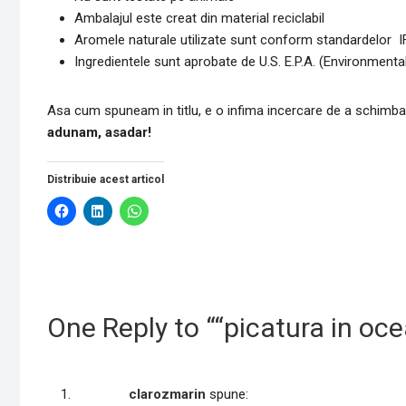
Ambalajul este creat din material reciclabil
Aromele naturale utilizate sunt conform standardelor 
Ingredientele sunt aprobate de U.S. E.P.A. (Environment
Asa cum spuneam in titlu, e o infima incercare de a schimba
adunam, asadar!
Distribuie acest articol
D
D
D
ă
ă
ă
c
c
c
l
l
l
i
i
i
c
c
c
p
p
p
e
e
e
n
n
n
t
t
t
One Reply to ““picatura in oce
r
r
r
u
u
u
a
a
p
p
p
a
a
a
r
r
r
t
clarozmarin
spune:
t
t
a