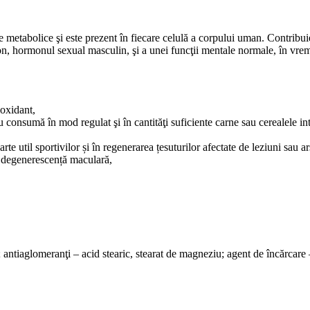
 metabolice şi este prezent în fiecare celulă a corpului uman. Contribui
eron, hormonul sexual masculin, şi a unei funcţii mentale normale, în vrem
ioxidant,
consumă în mod regulat şi în cantităţi suficiente carne sau cerealele int
te util sportivilor și în regenerarea țesuturilor afectate de leziuni sau ar
la degenerescență maculară,
ic; antiaglomeranţi – acid stearic, stearat de magneziu; agent de încărca