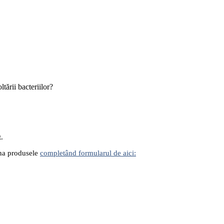
tării bacteriilor?
t.
iona produsele
completând formularul de aici: