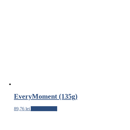
EveryMoment (135g)
89,76
lei
Adaugă în coș