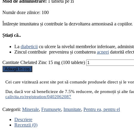
Mod de administrare:
1 tabletă pe zi
Număr doze zilnice: 100
Întărește imunitatea și contribuie la dezvoltarea armonioasă a copiilor.
Știați că..
La
diabeticii
cu ulcere la nivelul membrelor inferioare, administ
Zincul contribuie prevenirea și combaterea
acneei
datorită efec
Cantitate Chelated Zinc 15 mg (100 tablete)
Adaugă în coș
Cei care vizitează acest site pot să comande produsele direct și le vor p
Dar, dacă vor să beneficieze de 7.5% reducere, de promoții și alte faci
calivita.ro/registration/0402062087
Categorii:
Minerale
,
Frumusețe
,
Imunitate
,
Pentru ea, pentru el
Descriere
Recenzii (0)