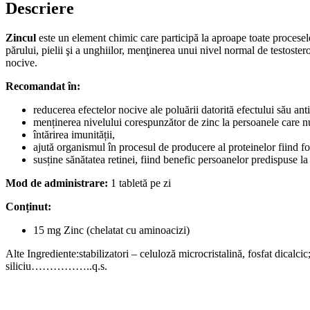
Descriere
Zincul
este un element chimic care participă la aproape toate procesele
părului, pielii şi a unghiilor, menţinerea unui nivel normal de testost
nocive.
Recomandat în:
reducerea efectelor nocive ale poluării datorită efectului său ant
menținerea nivelului corespunzător de zinc la persoanele care nu 
întărirea imunității,
ajută organismul în procesul de producere al proteinelor fiind foar
susține sănătatea retinei, fiind benefic persoanelor predispuse 
Mod de administrare:
1 tabletă pe zi
Conținut:
15 mg Zinc (chelatat cu aminoacizi)
Alte Ingrediente:stabilizatori – celuloză microcristalină, fosfat dicalc
siliciu……………..q.s.