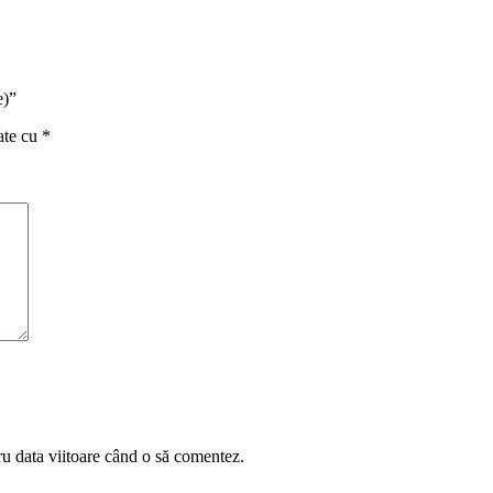
e)”
ate cu
*
ru data viitoare când o să comentez.