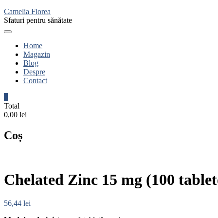
Camelia Florea
Sfaturi pentru sănătate
Home
Magazin
Blog
Despre
Contact
0
Total
0,00 lei
Coș
Chelated Zinc 15 mg (100 tablet
56,44
lei