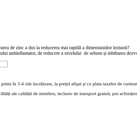
rarea de zinc a dus la reducerea mai rapidă a dimensiunilor leziunii?
tului antiinflamator, de reducere a nivelului de sebum și inhibarea dezvol
rimi în 3-4 zile lucrătoare, la prețul afișat și cu plata taxelor de curiera
lități ale calității de membru, inclusiv de transport gratuit, pot achiziț