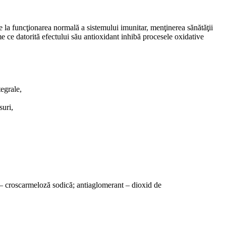
e la funcţionarea normală a sistemului imunitar, menţinerea sănătăţii
e ce datorită efectului său antioxidant inhibă procesele oxidative
egrale,
suri,
re – croscarmeloză sodică; antiaglomerant – dioxid de