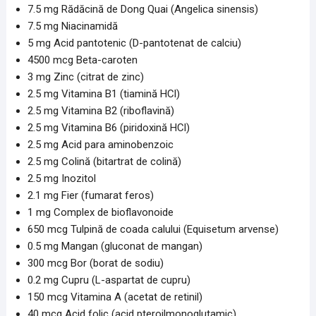
7.5 mg Rădăcină de Dong Quai (Angelica sinensis)
7.5 mg Niacinamidă
5 mg Acid pantotenic (D-pantotenat de calciu)
4500 mcg Beta-caroten
3 mg Zinc (citrat de zinc)
2.5 mg Vitamina B1 (tiamină HCl)
2.5 mg Vitamina B2 (riboflavină)
2.5 mg Vitamina B6 (piridoxină HCl)
2.5 mg Acid para aminobenzoic
2.5 mg Colină (bitartrat de colină)
2.5 mg Inozitol
2.1 mg Fier (fumarat feros)
1 mg Complex de bioflavonoide
650 mcg Tulpină de coada calului (Equisetum arvense)
0.5 mg Mangan (gluconat de mangan)
300 mcg Bor (borat de sodiu)
0.2 mg Cupru (L-aspartat de cupru)
150 mcg Vitamina A (acetat de retinil)
40 mcg Acid folic (acid pteroilmonoglutamic)