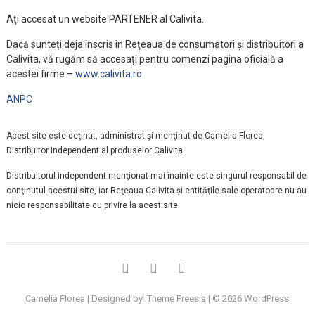
Aţi accesat un website PARTENER al Calivita.
Dacă sunteți deja înscris în Reţeaua de consumatori și distribuitori a
Calivita, vă rugăm să accesați pentru comenzi pagina oficială a
acestei firme –
www.calivita.ro
ANPC
Acest site este deţinut, administrat şi menţinut de Camelia Florea,
Distribuitor independent al produselor Calivita.
Distribuitorul independent menţionat mai înainte este singurul responsabil de
conţinutul acestui site, iar Reţeaua Calivita şi entităţile sale operatoare nu au
nicio responsabilitate cu privire la acest site.
facebook
instagram
linkedin
Camelia Florea
| Designed by:
Theme Freesia
| © 2026
WordPress