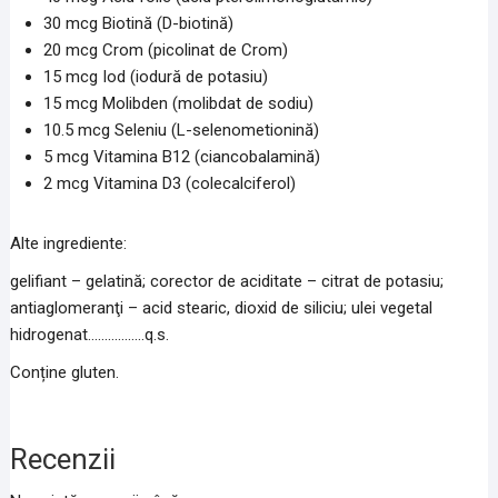
30 mcg Biotină (D-biotină)
20 mcg Crom (picolinat de Crom)
15 mcg Iod (iodură de potasiu)
15 mcg Molibden (molibdat de sodiu)
10.5 mcg Seleniu (L-selenometionină)
5 mcg Vitamina B12 (ciancobalamină)
2 mcg Vitamina D3 (colecalciferol)
Alte ingrediente:
gelifiant – gelatină; corector de aciditate – citrat de potasiu;
antiaglomeranţi – acid stearic, dioxid de siliciu; ulei vegetal
hidrogenat……………..q.s.
Conține gluten.
Recenzii