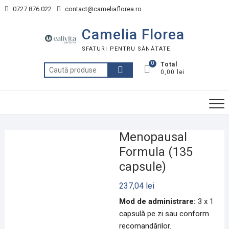
Skip
0727 876 022
contact@cameliaflorea.ro
to
content
Camelia Florea
SFATURI PENTRU SĂNĂTATE
0
Total
Caută
0,00 lei
după:
Menopausal
Formula (135
capsule)
237,04
lei
Mod de administrare:
3 x 1
capsulă pe zi sau conform
recomandărilor.