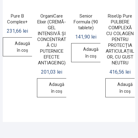
Pure B
OrganiCare
Senior
RiseUp Pure
Complex+
Elixir (CREMĂ-
Formula (90
PULBERE
GEL
tablete)
COMPLEXĂ
231,66
lei
INTENSIVĂ ȘI
CU COLAGEN
141,90
lei
CONCENTRAT
PENTRU
Adaugă
Ă CU
PROTECȚIA
Adaugă
în coș
PUTERNICE
ARTICULAȚIIL
în coș
EFECTE
OR, CU GUST
ANTIAGEING)
NEUTRU
201,03
lei
416,56
lei
Adaugă
Adaugă
în coș
în coș