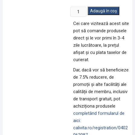
Cantitate
Adaugă în coș
Menopausal
Cei care vizitează acest site
Formula
pot să comande produsele
(135
direct și le vor primi în 3-4
capsule)
zile lucrătoare, la prețul
afișat și cu plata taxelor de
curierat.
Dar, dacă vor să beneficieze
de 7.5% reducere, de
promoții și alte facilități ale
calității de membru, inclusiv
de transport gratuit, pot
achiziționa produsele
completând formularul de
aici:
calivita.ro/registration/0402