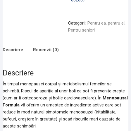
062087
Categorii:
Pentru ea, pentru el
,
Pentru seniori
Descriere
Recenzii (0)
Descriere
În timpul menopauzei corpul şi metabolismul femeilor se
schimbă. Riscul de apariţie al unor boli ce pot fi prevenite creşte
(cum ar fi osteoporoza şi bolile cardiovasculare). În
Menopausal
Formula
vă oferim un amestec de ingrediente active care pot
reduce în mod natural simptomele menopauzei (iritabilitate,
bufeuri, creştere în greutate) şi scad riscurile mari cauzate de
aceste schimbări.