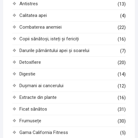
Antistres
(13)
Calitatea apei
(4)
Combaterea anemiei
(22)
Copii sănătoși, isteți și fericiți
(16)
Darurile pământului apei și soarelui
(7)
Detoxifiere
(20)
Digestie
(14)
Dușmani ai cancerului
(12)
Extracte din plante
(16)
Ficat sănătos
(31)
Frumusețe
(30)
Gama California Fitness
(5)