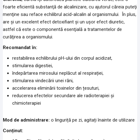
foarte eficientă substanţă de alcalinizare, cu ajutorul căreia puteţi
menţine sau reface echilibrul acid-alcalin al organismului. În plus,
are şi un excelent efect detoxifiant şi un uşor efect diuretic,
astfel că este o componentă esenţială a tratamentelor de
curăţirea a organismului.
Recomandat în:
restabilirea echilibrului pH-ului din corpul acidizat,
stimularea digestiei,
îndepărtarea mirosului neplăcut al respirației,
stimularea vindecării unei răni,
accelerarea eliminării toxinelor din țesuturi,
reducerea efectelor secundare ale radioterapiei și
chimioterapiei
Mod de administrare:
o linguriță pe zi, agitați înainte de utilizare
Conținut: