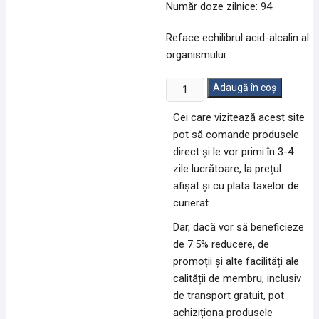
Număr doze zilnice: 94
Reface echilibrul acid-alcalin al
organismului
Cantitate
Adaugă în coș
Liquid
Cei care vizitează acest site
Chlorophyll
pot să comande produsele
473
direct și le vor primi în 3-4
ml
zile lucrătoare, la prețul
afișat și cu plata taxelor de
curierat.
Dar, dacă vor să beneficieze
de 7.5% reducere, de
promoții și alte facilități ale
calității de membru, inclusiv
de transport gratuit, pot
achiziționa produsele