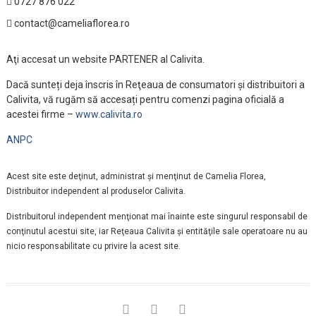
0727 876 022
contact@cameliaflorea.ro
Aţi accesat un website PARTENER al Calivita.
Dacă sunteți deja înscris în Reţeaua de consumatori și distribuitori a
Calivita, vă rugăm să accesați pentru comenzi pagina oficială a
acestei firme –
www.calivita.ro
ANPC
Acest site este deţinut, administrat şi menţinut de Camelia Florea,
Distribuitor independent al produselor Calivita.
Distribuitorul independent menţionat mai înainte este singurul responsabil de
conţinutul acestui site, iar Reţeaua Calivita şi entităţile sale operatoare nu au
nicio responsabilitate cu privire la acest site.
facebook
instagram
linkedin