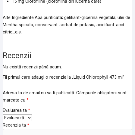
15 mg Clorofiline (clorofilină din lucernă care)
Alte Ingrediente:Apă purificată; gelifiant-glicerină vegetală; ulei de
Mentha spicata, conservant-sorbat de potasiu; acidifiant-acid
citric…q.s.
Recenzii
Nu există recenzii până acum.
Fii primul care adaugi o recenzie la „Liquid Chlorophyll 473 ml”
Adresa ta de email nu va fi publicată.
Câmpurile obligatorii sunt
marcate cu
*
Evaluarea ta
*
Recenzia ta
*