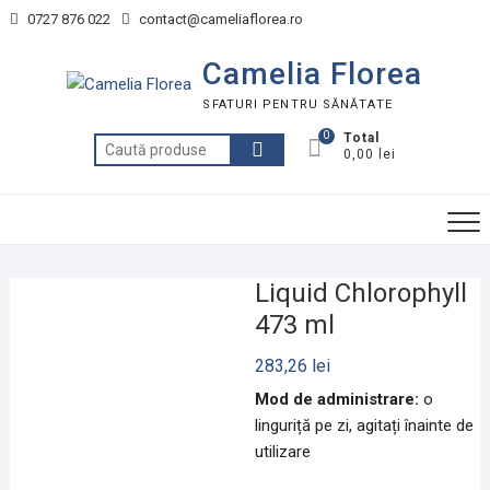
Skip
0727 876 022
contact@cameliaflorea.ro
to
content
Camelia Florea
SFATURI PENTRU SĂNĂTATE
0
Total
Caută
0,00 lei
după:
Liquid Chlorophyll
473 ml
283,26
lei
Mod de administrare:
o
linguriță pe zi, agitați înainte de
utilizare