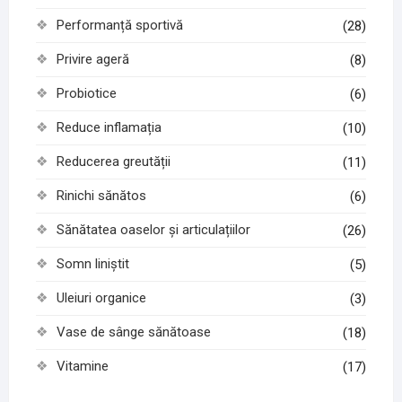
Performanță sportivă
(28)
Privire ageră
(8)
Probiotice
(6)
Reduce inflamația
(10)
Reducerea greutății
(11)
Rinichi sănătos
(6)
Sănătatea oaselor și articulațiilor
(26)
Somn liniștit
(5)
Uleiuri organice
(3)
Vase de sânge sănătoase
(18)
Vitamine
(17)