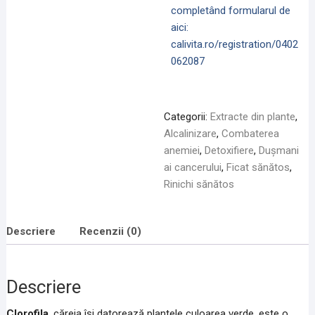
completând formularul de
aici:
calivita.ro/registration/0402
062087
Categorii:
Extracte din plante
,
Alcalinizare
,
Combaterea
anemiei
,
Detoxifiere
,
Dușmani
ai cancerului
,
Ficat sănătos
,
Rinichi sănătos
Descriere
Recenzii (0)
Descriere
Clorofila
, căreia îşi datorează plantele culoarea verde, este o