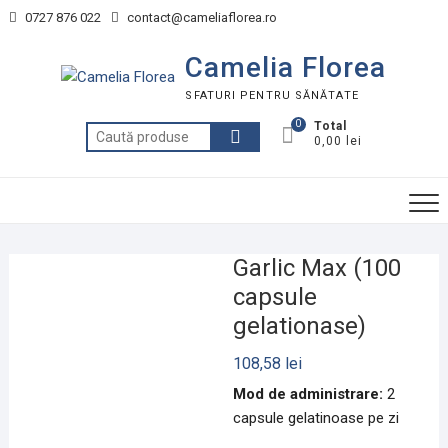
Skip
0727 876 022
contact@cameliaflorea.ro
to
content
Camelia Florea
SFATURI PENTRU SĂNĂTATE
0
Total
Caută
0,00 lei
după:
Garlic Max (100
capsule
gelationase)
108,58
lei
Mod de administrare:
2
capsule gelatinoase pe zi