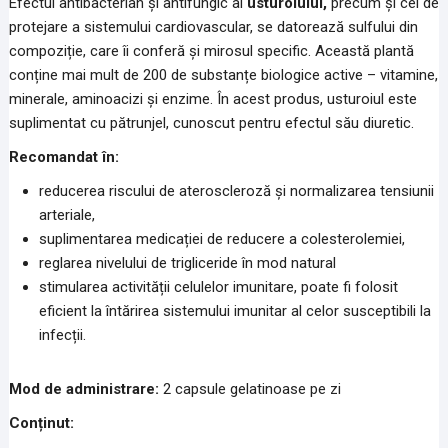
Efectul antibacterian și antifungic al
usturoiului,
precum și cel de
protejare a sistemului cardiovascular, se datorează sulfului din
compoziție, care îi conferă și mirosul specific. Această plantă
conține mai mult de 200 de substanțe biologice active – vitamine,
minerale, aminoacizi și enzime. În acest produs, usturoiul este
suplimentat cu pătrunjel, cunoscut pentru efectul său diuretic.
Recomandat în:
reducerea riscului de ateroscleroză și normalizarea tensiunii
arteriale,
suplimentarea medicației de reducere a colesterolemiei,
reglarea nivelului de trigliceride în mod natural
stimularea activității celulelor imunitare, poate fi folosit
eficient la întărirea sistemului imunitar al celor susceptibili la
infecții.
Mod de administrare:
2 capsule gelatinoase pe zi
Conținut: