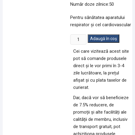
Număr doze zilnice:50
Pentru sănătatea aparatului
respirator și cel cardiovascular
Cantitate
Adaugă în coș
Garlic
Cei care vizitează acest site
Max
pot să comande produsele
(100
direct și le vor primi în 3-4
capsule
zile lucrătoare, la prețul
gelationase)
afișat și cu plata taxelor de
curierat.
Dar, dacă vor să beneficieze
de 7.5% reducere, de
promoții și alte facilități ale
calității de membru, inclusiv
de transport gratuit, pot
achiziționa produsele