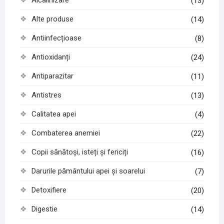
Alcalinizare
(13)
Alte produse
(14)
Antiinfecțioase
(8)
Antioxidanți
(24)
Antiparazitar
(11)
Antistres
(13)
Calitatea apei
(4)
Combaterea anemiei
(22)
Copii sănătoși, isteți și fericiți
(16)
Darurile pământului apei și soarelui
(7)
Detoxifiere
(20)
Digestie
(14)