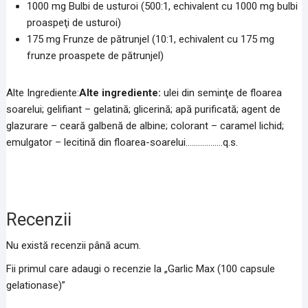
1000 mg Bulbi de usturoi (500:1, echivalent cu 1000 mg bulbi
proaspeţi de usturoi)
175 mg Frunze de pătrunjel (10:1, echivalent cu 175 mg
frunze proaspete de pătrunjel)
Alte Ingrediente:
Alte ingrediente:
ulei din seminţe de floarea
soarelui; gelifiant – gelatină; glicerină; apă purificată; agent de
glazurare – ceară galbenă de albine; colorant – caramel lichid;
emulgator – lecitină din floarea-soarelui………………q.s.
Recenzii
Nu există recenzii până acum.
Fii primul care adaugi o recenzie la „Garlic Max (100 capsule
gelationase)”