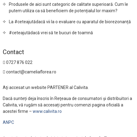
Produsele de aici sunt categoric de calitate superioară. Cum le
putem utiliza ca să beneficiem de potențialul lor maxim?
La #ceteajutădacă vii la o evaluare cu aparatul de biorezonanță
#ceteajutădacă vrei să te bucuri de toamnă
Contact
0727 876 022
contact@cameliaflorea.ro
Aţi accesat un website PARTENER al Calivita.
Dacă sunteți deja înscris în Reţeaua de consumatori și distribuitori a
Calivita, vă rugăm să accesați pentru comenzi pagina oficială a
acestei firme –
www.calivita.ro
ANPC