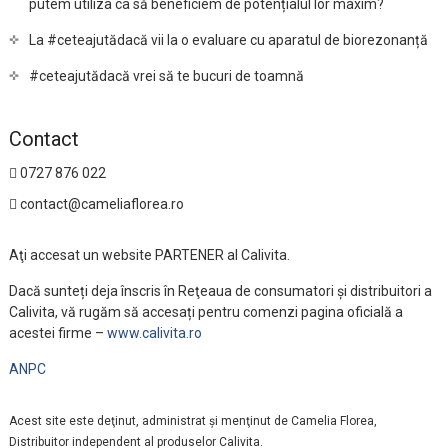
putem utiliza ca să beneficiem de potențialul lor maxim?
La #ceteajutădacă vii la o evaluare cu aparatul de biorezonanță
#ceteajutădacă vrei să te bucuri de toamnă
Contact
0727 876 022
contact@cameliaflorea.ro
Aţi accesat un website PARTENER al Calivita.
Dacă sunteți deja înscris în Reţeaua de consumatori și distribuitori a
Calivita, vă rugăm să accesați pentru comenzi pagina oficială a
acestei firme –
www.calivita.ro
ANPC
Acest site este deţinut, administrat şi menţinut de Camelia Florea,
Distribuitor independent al produselor Calivita.