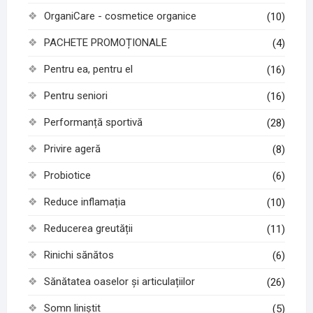
OrganiCare - cosmetice organice
(10)
PACHETE PROMOȚIONALE
(4)
Pentru ea, pentru el
(16)
Pentru seniori
(16)
Performanță sportivă
(28)
Privire ageră
(8)
Probiotice
(6)
Reduce inflamația
(10)
Reducerea greutății
(11)
Rinichi sănătos
(6)
Sănătatea oaselor și articulațiilor
(26)
Somn liniștit
(5)