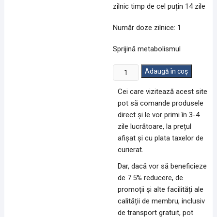
zilnic timp de cel puțin 14 zile
Număr doze zilnice: 1
Sprijină metabolismul
Cantitate
Adaugă în coș
Burn
Cei care vizitează acest site
One
pot să comande produsele
10g
direct și le vor primi în 3-4
pudră
zile lucrătoare, la prețul
-
afișat și cu plata taxelor de
1
curierat.
doză
Dar, dacă vor să beneficieze
de 7.5% reducere, de
promoții și alte facilități ale
calității de membru, inclusiv
de transport gratuit, pot