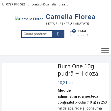
Skip
0727 876 022
contact@cameliaflorea.ro
to
content
Camelia Florea
SFATURI PENTRU SĂNĂTATE
0
Total
Caută
0,00 lei
după:
Burn One 10g
pudră – 1 doză
10,21
lei
Mod de
administrare:
amestecă
conținutul plicului (10 g) în 250
ml de apă rece și consumă