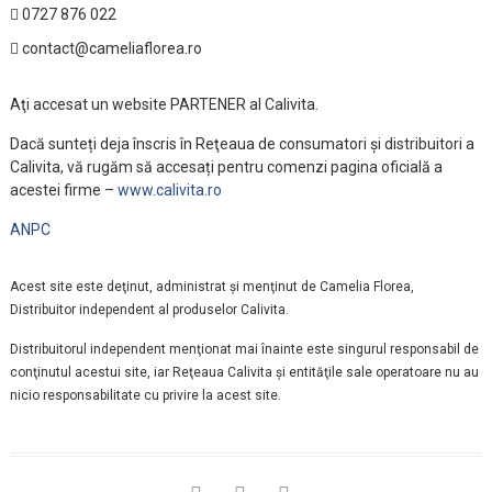
0727 876 022
contact@cameliaflorea.ro
Aţi accesat un website PARTENER al Calivita.
Dacă sunteți deja înscris în Reţeaua de consumatori și distribuitori a
Calivita, vă rugăm să accesați pentru comenzi pagina oficială a
acestei firme –
www.calivita.ro
ANPC
Acest site este deţinut, administrat şi menţinut de Camelia Florea,
Distribuitor independent al produselor Calivita.
Distribuitorul independent menţionat mai înainte este singurul responsabil de
conţinutul acestui site, iar Reţeaua Calivita şi entităţile sale operatoare nu au
nicio responsabilitate cu privire la acest site.