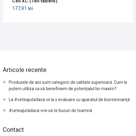
Cell XC (180 tablete)
177,91
lei
Articole recente
Produsele de aici sunt categoric de calitate superioară. Cum le
putem utiliza ca să beneficiem de potențialul lor maxim?
La #ceteajutădacă vii la o evaluare cu aparatul de biorezonanță
#ceteajutădacă vrei să te bucuri de toamnă
Contact