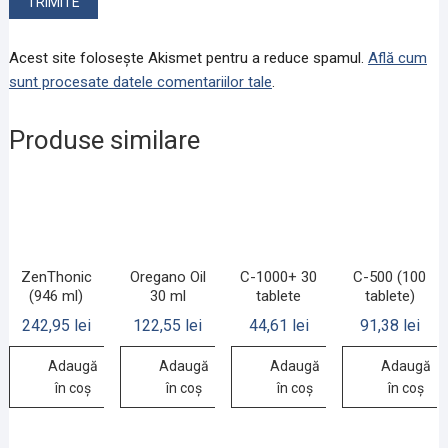
Acest site folosește Akismet pentru a reduce spamul.
Află cum
sunt procesate datele comentariilor tale
.
Produse similare
ZenThonic
Oregano Oil
C-1000+ 30
C-500 (100
(946 ml)
30 ml
tablete
tablete)
242,95
lei
122,55
lei
44,61
lei
91,38
lei
Adaugă
Adaugă
Adaugă
Adaugă
în coș
în coș
în coș
în coș