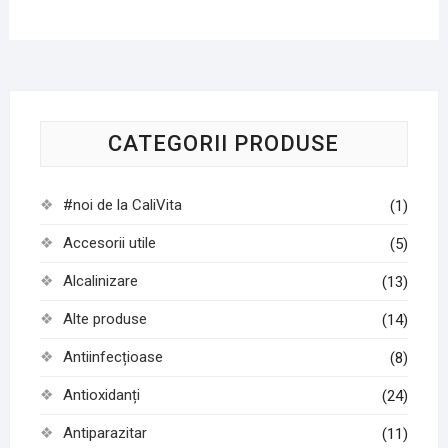
CATEGORII PRODUSE
#noi de la CaliVita
(1)
Accesorii utile
(5)
Alcalinizare
(13)
Alte produse
(14)
Antiinfecțioase
(8)
Antioxidanți
(24)
Antiparazitar
(11)