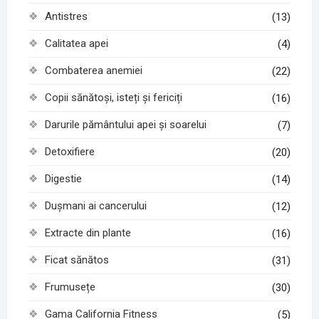
Antistres
(13)
Calitatea apei
(4)
Combaterea anemiei
(22)
Copii sănătoși, isteți și fericiți
(16)
Darurile pământului apei și soarelui
(7)
Detoxifiere
(20)
Digestie
(14)
Dușmani ai cancerului
(12)
Extracte din plante
(16)
Ficat sănătos
(31)
Frumusețe
(30)
Gama California Fitness
(5)