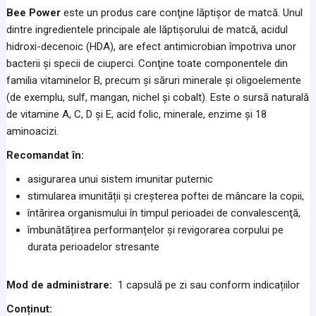
Bee Power
este un produs care conţine lăptişor de matcă. Unul
dintre ingredientele principale ale lăptişorului de matcă, acidul
hidroxi-decenoic (HDA), are efect antimicrobian împotriva unor
bacterii şi specii de ciuperci. Conţine toate componentele din
familia vitaminelor B, precum şi săruri minerale şi oligoelemente
(de exemplu, sulf, mangan, nichel şi cobalt). Este o sursă naturală
de vitamine A, C, D şi E, acid folic, minerale, enzime şi 18
aminoacizi.
Recomandat în:
asigurarea unui sistem imunitar puternic
stimularea imunității și creșterea poftei de mâncare la copii,
întărirea organismului în timpul perioadei de convalescenţă,
îmbunătățirea performanțelor și revigorarea corpului pe
durata perioadelor stresante
Mod de administrare:
1 capsulă pe zi sau conform indicațiilor
Conținut: