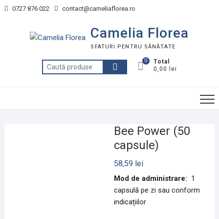
Skip
0727 876 022
contact@cameliaflorea.ro
to
content
Camelia Florea
SFATURI PENTRU SĂNĂTATE
0
Total
Caută
0,00 lei
după:
Bee Power (50
capsule)
58,59
lei
Mod de administrare:
1
capsulă pe zi sau conform
indicațiilor