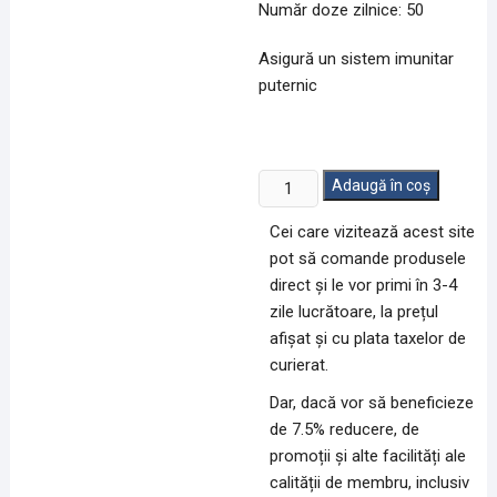
Număr doze zilnice: 50
Asigură un sistem imunitar
puternic
Cantitate
Adaugă în coș
Bee
Cei care vizitează acest site
Power
pot să comande produsele
(50
direct și le vor primi în 3-4
capsule)
zile lucrătoare, la prețul
afișat și cu plata taxelor de
curierat.
Dar, dacă vor să beneficieze
de 7.5% reducere, de
promoții și alte facilități ale
calității de membru, inclusiv