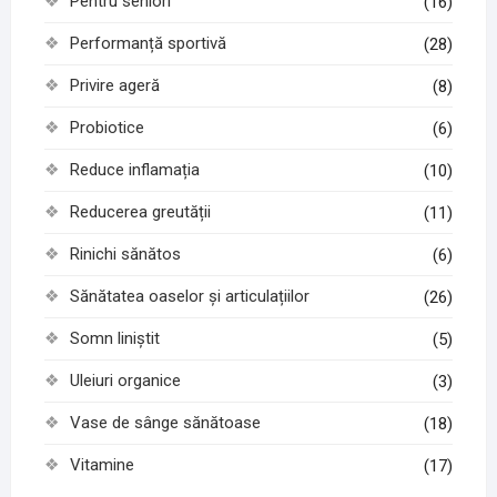
Pentru seniori
(16)
Performanță sportivă
(28)
Privire ageră
(8)
Probiotice
(6)
Reduce inflamația
(10)
Reducerea greutății
(11)
Rinichi sănătos
(6)
Sănătatea oaselor și articulațiilor
(26)
Somn liniștit
(5)
Uleiuri organice
(3)
Vase de sânge sănătoase
(18)
Vitamine
(17)