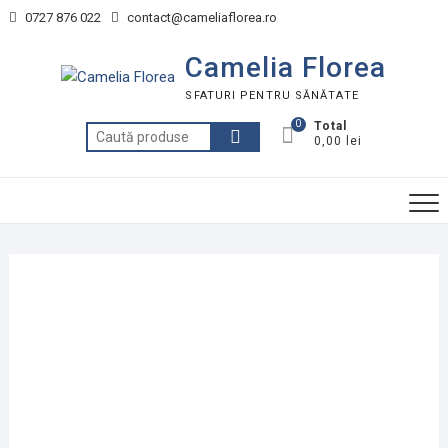
Skip
0727 876 022
contact@cameliaflorea.ro
to
content
Camelia Florea
SFATURI PENTRU SĂNĂTATE
0
Total
Caută
0,00 lei
după: