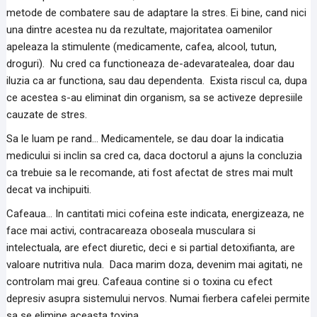
metode de combatere sau de adaptare la stres. Ei bine, cand nici
una dintre acestea nu da rezultate, majoritatea oamenilor
apeleaza la stimulente (medicamente, cafea, alcool, tutun,
droguri). Nu cred ca functioneaza de-adevaratealea, doar dau
iluzia ca ar functiona, sau dau dependenta. Exista riscul ca, dupa
ce acestea s-au eliminat din organism, sa se activeze depresiile
cauzate de stres.
Sa le luam pe rand… Medicamentele, se dau doar la indicatia
medicului si inclin sa cred ca, daca doctorul a ajuns la concluzia
ca trebuie sa le recomande, ati fost afectat de stres mai mult
decat va inchipuiti.
Cafeaua… In cantitati mici cofeina este indicata, energizeaza, ne
face mai activi, contracareaza oboseala musculara si
intelectuala, are efect diuretic, deci e si partial detoxifianta, are
valoare nutritiva nula. Daca marim doza, devenim mai agitati, ne
controlam mai greu. Cafeaua contine si o toxina cu efect
depresiv asupra sistemului nervos. Numai fierbera cafelei permite
sa se elimine aceasta toxina.