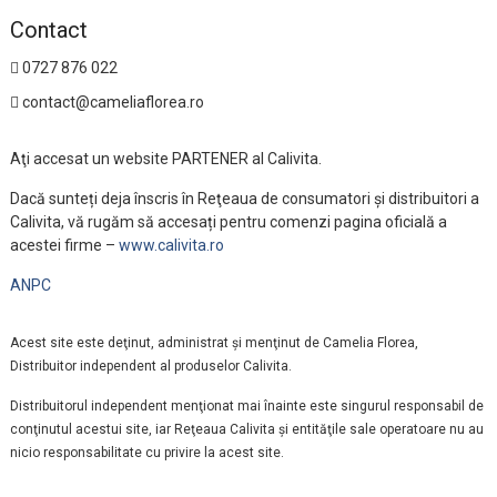
Contact
0727 876 022
contact@cameliaflorea.ro
Aţi accesat un website PARTENER al Calivita.
Dacă sunteți deja înscris în Reţeaua de consumatori și distribuitori a
Calivita, vă rugăm să accesați pentru comenzi pagina oficială a
acestei firme –
www.calivita.ro
ANPC
Acest site este deţinut, administrat şi menţinut de Camelia Florea,
Distribuitor independent al produselor Calivita.
Distribuitorul independent menţionat mai înainte este singurul responsabil de
conţinutul acestui site, iar Reţeaua Calivita şi entităţile sale operatoare nu au
nicio responsabilitate cu privire la acest site.