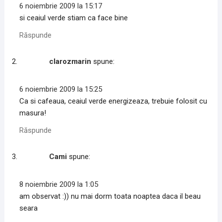
a
a
r
6 noiembrie 2009 la 15:17
p
p
e
e
e
p
si ceaiul verde stiam ca face bine
F
L
e
a
i
W
c
n
h
Răspunde
e
k
a
b
e
t
o
d
s
o
I
A
clarozmarin
spune:
k
n
p
(
(
p
S
S
(
e
e
S
6 noiembrie 2009 la 15:25
d
d
e
e
e
d
Ca si cafeaua, ceaiul verde energizeaza, trebuie folosit cu
s
s
e
c
c
s
masura!
h
h
c
i
i
h
d
d
i
Răspunde
e
e
d
î
î
e
n
n
î
t
t
n
Cami
spune:
r
r
t
-
-
r
o
o
-
f
f
o
8 noiembrie 2009 la 1:05
e
e
f
r
r
e
am observat :)) nu mai dorm toata noaptea daca il beau
e
e
r
a
a
e
seara
s
s
a
t
t
s