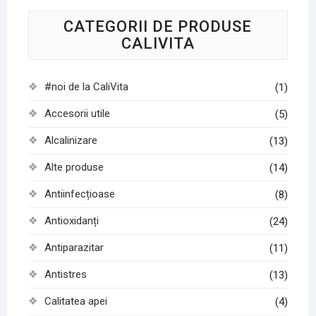
CATEGORII DE PRODUSE
CALIVITA
#noi de la CaliVita
(1)
Accesorii utile
(5)
Alcalinizare
(13)
Alte produse
(14)
Antiinfecțioase
(8)
Antioxidanți
(24)
Antiparazitar
(11)
Antistres
(13)
Calitatea apei
(4)