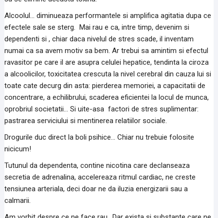
Alcoolul… diminueaza performantele si amplifica agitatia dupa ce
efectele sale se sterg. Mai rau e ca, intre timp, devenim si
dependenti si , chiar daca nivelul de stres scade, il inventam
numai ca sa avem motiv sa bem. Ar trebui sa amintim si efectul
ravasitor pe care il are asupra celulei hepatice, tendinta la ciroza
a alcoolicilor, toxicitatea crescuta la nivel cerebral din cauza lui si
toate cate decurg din asta: pierderea memoriei, a capacitatii de
concentrare, a echilibrului, scaderea eficientei la locul de munca,
oprobriul societatii… Si uite-asa factori de stres suplimentar:
pastrarea serviciului si mentinerea relatiilor sociale.
Drogurile duc direct la boli psihice… Chiar nu trebuie folosite
nicicum!
Tutunul da dependenta, contine nicotina care declanseaza
secretia de adrenalina, accelereaza ritmul cardiac, ne creste
tensiunea arteriala, deci doar ne da iluzia energizarii sau a
calmarii.
Am vorbit despre ce ne face rau.. Dar exista si substante care ne