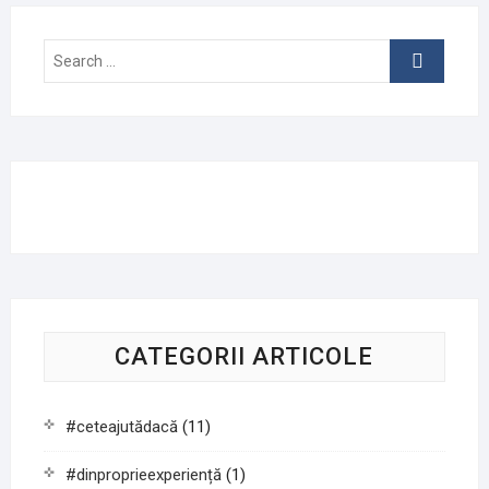
Search
…
CATEGORII ARTICOLE
#ceteajutădacă
(11)
#dinproprieexperiență
(1)