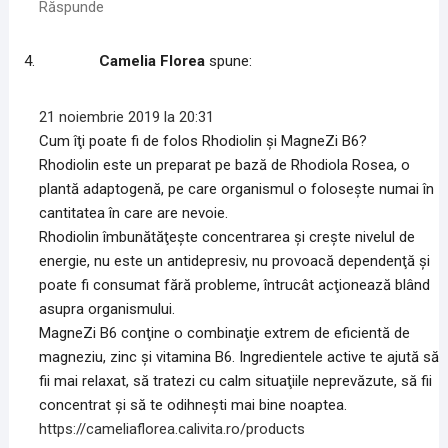
Răspunde
r
r
t
ă
ă
r
n
n
ă
o
o
n
u
u
o
Camelia Florea
spune:
ă
ă
u
)
)
ă
)
21 noiembrie 2019 la 20:31
Cum îţi poate fi de folos Rhodiolin şi MagneZi B6?
Rhodiolin este un preparat pe bază de Rhodiola Rosea, o
plantă adaptogenă, pe care organismul o foloseşte numai în
cantitatea în care are nevoie.
Rhodiolin îmbunătăţeşte concentrarea şi creşte nivelul de
energie, nu este un antidepresiv, nu provoacă dependenţă şi
poate fi consumat fără probleme, întrucât acţionează blând
asupra organismului.
MagneZi B6 conţine o combinaţie extrem de eficientă de
magneziu, zinc şi vitamina B6. Ingredientele active te ajută să
fii mai relaxat, să tratezi cu calm situaţiile neprevăzute, să fii
concentrat şi să te odihneşti mai bine noaptea.
https://cameliaflorea.calivita.ro/products