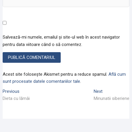
Salvează-mi numele, emailul și site-ul web în acest navigator
pentru data viitoare când o să comentez.
Acest site folosește Akismet pentru a reduce spamul.
Află cum
sunt procesate datele comentariilor tale
.
Navigare
Previous
Next
Previous
Next
post:
post:
Dieta cu lămâi
Minunatii siberiene
în
articole