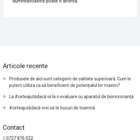
dumneavoastră poate fi diferită.
Articole recente
Produsele de aici sunt categoric de calitate superioară. Cum le
putem utiliza ca să beneficiem de potențialul lor maxim?
La #ceteajutădacă vii la o evaluare cu aparatul de biorezonanță
#ceteajutădacă vrei să te bucuri de toamnă
Contact
0727 876 022