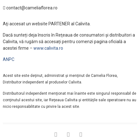
contact@cameliaflorea.ro
Aţi accesat un website PARTENER al Calivita.
Dacă sunteți deja înscris în Reţeaua de consumatori și distribuitori a
Calivita, vă rugăm să accesați pentru comenzi pagina oficială a
acestei firme –
www.calivita.ro
ANPC
Acest site este deţinut, administrat şi menţinut de Camelia Florea,
Distribuitor independent al produselor Calivita.
Distribuitorul independent menţionat mai înainte este singurul responsabil de
conţinutul acestui site, iar Reţeaua Calivita şi entităţile sale operatoare nu au
nicio responsabilitate cu privire la acest site.
facebook
instagram
linkedin