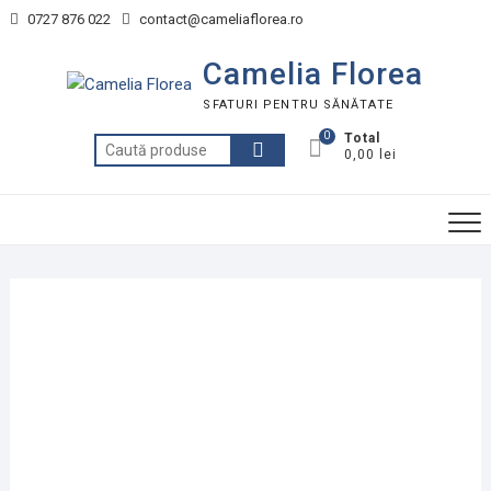
Skip
0727 876 022
contact@cameliaflorea.ro
to
content
Camelia Florea
SFATURI PENTRU SĂNĂTATE
0
Total
Caută
0,00 lei
după: