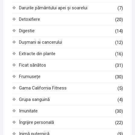
Darurile pământului apei și soarelui
(7)
Detoxifiere
(20)
Digestie
(14)
Dușmani ai cancerului
(12)
Extracte din plante
(16)
Ficat sănătos
(31)
Frumusețe
(30)
Gama California Fitness
(5)
Grupa sanguină
(4)
Imunitate
(30)
Îngrijire personală
(22)
Inimă puternică
(9)