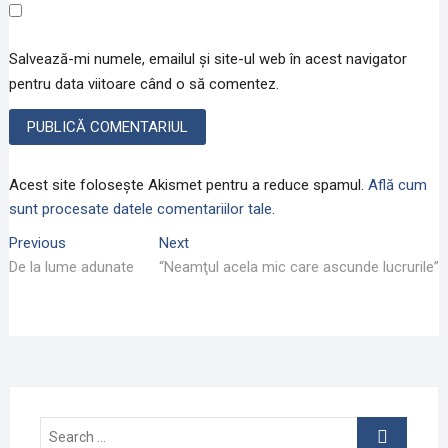
Salvează-mi numele, emailul și site-ul web în acest navigator
pentru data viitoare când o să comentez.
Acest site folosește Akismet pentru a reduce spamul.
Află cum
sunt procesate datele comentariilor tale
.
Navigare
Previous
Next
Previous
Next
post:
post:
De la lume adunate
“Neamţul acela mic care ascunde lucrurile”
în
articole
Search