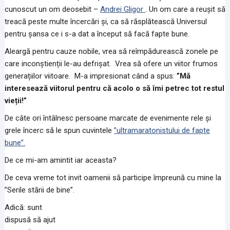
cunoscut un om deosebit –
Andrei Gligor
. Un om care a reușit să
treacă peste multe încercări și, ca să răsplătească Universul
pentru șansa ce i s-a dat a început să facă fapte bune.
Aleargă pentru cauze nobile, vrea să reîmpădurească zonele pe
care inconștienții le-au defrișat. Vrea să ofere un viitor frumos
generațiilor viitoare. M-a impresionat când a spus:
”Mă
interesează viitorul pentru că acolo o să îmi petrec tot restul
vieții!”
De câte ori întâlnesc persoane marcate de evenimente rele și
grele încerc să le spun cuvintele
”ultramaratonistului de fapte
bune”.
De ce mi-am amintit iar aceasta?
De ceva vreme tot invit oamenii să participe împreună cu mine la
”Serile stării de bine”.
Adică: sunt
dispusă să ajut