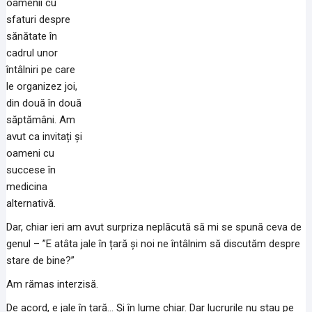
oamenii cu
sfaturi despre
sănătate în
cadrul unor
întâlniri pe care
le organizez joi,
din două în două
săptămâni. Am
avut ca invitați și
oameni cu
succese în
medicina
alternativă.
Dar, chiar ieri am avut surpriza neplăcută să mi se spună ceva de
genul – ”E atâta jale în țară și noi ne întâlnim să discutăm despre
stare de bine?”
Am rămas interzisă.
De acord, e jale în țară… Și în lume chiar. Dar lucrurile nu stau pe