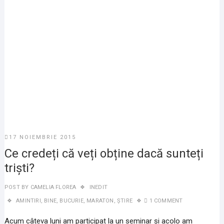
17 NOIEMBRIE 2015
Ce credeți că veți obține dacă sunteți
triști?
POST BY
CAMELIA FLOREA
INEDIT
AMINTIRI
,
BINE
,
BUCURIE
,
MARATON
,
ȘTIRE
1 COMMENT
Acum câteva luni am participat la un seminar și acolo am