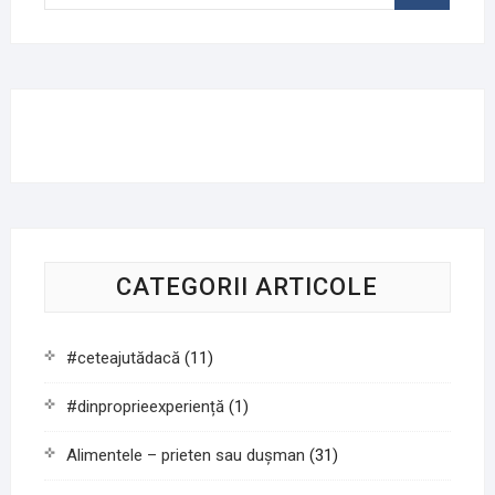
…
CATEGORII ARTICOLE
#ceteajutădacă
(11)
#dinproprieexperiență
(1)
Alimentele – prieten sau duşman
(31)