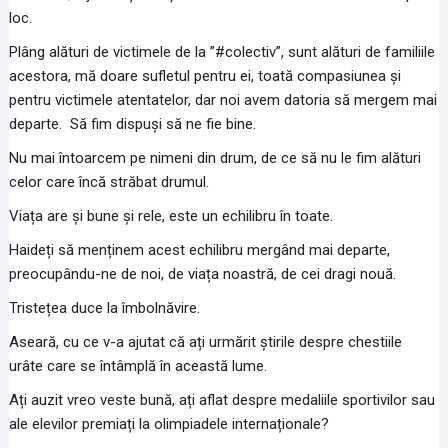
loc.
Plâng alături de victimele de la ”#colectiv”, sunt alături de familiile
acestora, mă doare sufletul pentru ei, toată compasiunea și
pentru victimele atentatelor, dar noi avem datoria să mergem mai
departe. Să fim dispuși să ne fie bine.
Nu mai întoarcem pe nimeni din drum, de ce să nu le fim alături
celor care încă străbat drumul.
Viața are și bune și rele, este un echilibru în toate.
Haideți să menținem acest echilibru mergând mai departe,
preocupându-ne de noi, de viața noastră, de cei dragi nouă.
Tristețea duce la îmbolnăvire.
Aseară, cu ce v-a ajutat că ați urmărit știrile despre chestiile
urâte care se întâmplă în această lume.
Ați auzit vreo veste bună, ați aflat despre medaliile sportivilor sau
ale elevilor premiați la olimpiadele internaționale?