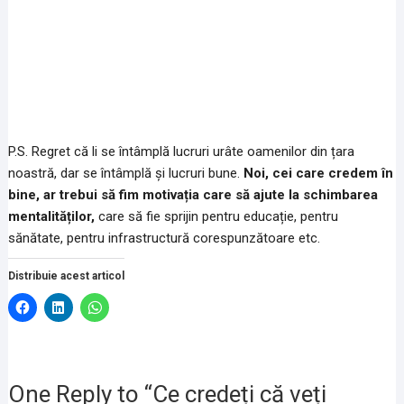
P.S. Regret că li se întâmplă lucruri urâte oamenilor din țara
noastră, dar se întâmplă și lucruri bune.
Noi, cei care credem în
bine, ar trebui să fim motivația care să ajute la schimbarea
mentalităților,
care să fie sprijin pentru educație, pentru
sănătate, pentru infrastructură corespunzătoare etc.
Distribuie acest articol
D
D
D
ă
ă
ă
c
c
c
l
l
l
i
i
i
c
c
c
p
p
p
e
e
e
One Reply to “Ce credeți că veți
n
n
n